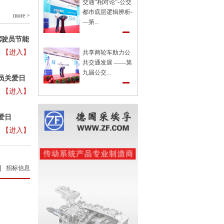
交通“相对论”-公交
都市底层逻辑辨析-
more >
—第...
驾驶员节能
【进入】
共享两轮车助力公
共交通发展 ——第
九届公交...
员关爱日
【进入】
爱日
【进入】
招标信息