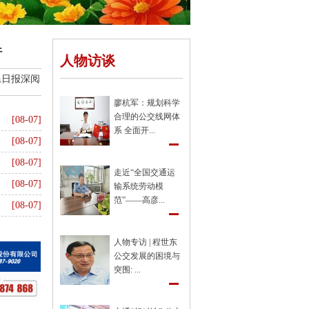
行
人物访谈
民日报深阅
廖杭军：规划科学
合理的公交线网体
[08-07]
系 全面开...
[08-07]
[08-07]
走近“全国交通运
[08-07]
输系统劳动模
范”——高彦...
[08-07]
[08-06]
人物专访 | 程世东
公交发展的困境与
突围: ...