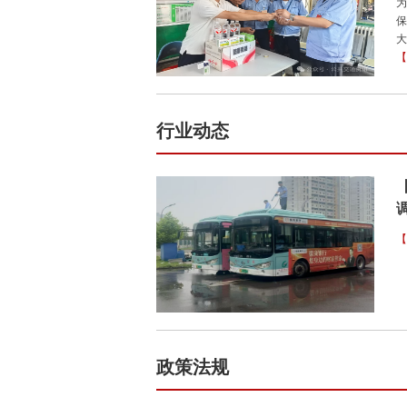
为
保
大
【
行业动态
【
政策法规