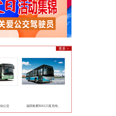
更多 >
电动公交
福田欧辉BJ6123直充纯...