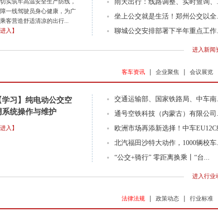
切实筑牢高温安全生产防线，
雨天出行：线路调整、实时查询、..
障一线驾驶员身心健康，为广
坐上公交就是生活！郑州公交以全..
乘客营造舒适清凉的出行...
进入】
聊城公交安排部署下半年重点工作..
进入新闻资
客车资讯
企业聚焦
会议展览
交通运输部、国家铁路局、中车南..
【学习】纯电动公交空
调系统操作与维护
通号空铁科技（内蒙古）有限公司..
进入】
欧洲市场再添新选择！中车EU12C纯
北汽福田沙特大动作，1000辆校车..
“公交+骑行” 零距离换乘丨“台...
进入行业动
法律法规
政策动态
行业标准