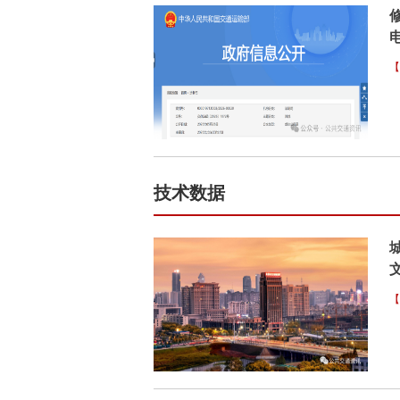
电
【
技术数据
【