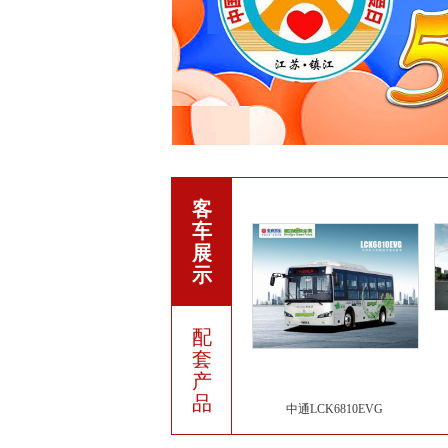
客
车
展
示
配
套
产
品
中通LCK6810EVG