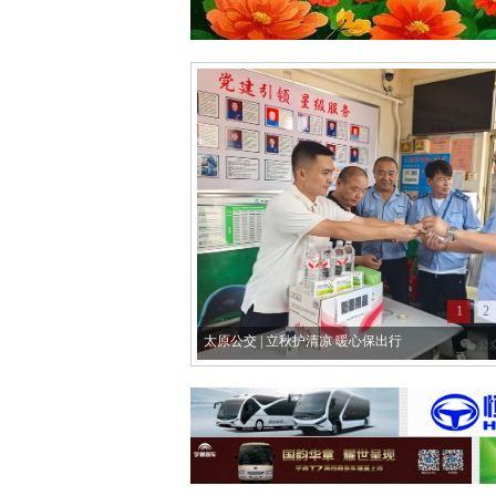
1
2
太原公交 | 立秋护清凉 暖心保出行