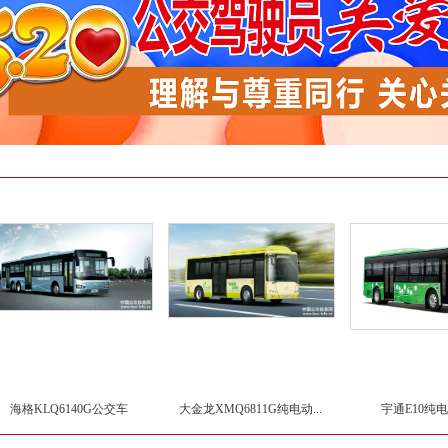
海格KLQ6140G公交车
大金龙XMQ6811G纯电动...
宇通E10纯