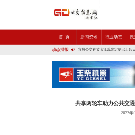
2025市民出行新方案 | 久事公交
第九届公交都市发展论坛 (深圳)邀
首 页
新闻资讯
行业动态
政
石河子市公交公司荣获全国五一劳
宜昌公交春节滨江观光定制巴士18
动态播报
传承张謇精神•厚植为民情怀•党建
创新 实践 沟通 | 聚焦「智慧公
岁月为鉴人民为证，百年北京公交
今日生效！新《安全生产法》处罚
交通运输部、科学技术部发布关于
2025市民出行新方案 | 久事公交
第九届公交都市发展论坛 (深圳)邀
石河子市公交公司荣获全国五一劳
宜昌公交春节滨江观光定制巴士18
传承张謇精神•厚植为民情怀•党建
共享两轮车助力公共交通
创新 实践 沟通 | 聚焦「智慧公
岁月为鉴人民为证，百年北京公交
2023年
今日生效！新《安全生产法》处罚
交通运输部、科学技术部发布关于