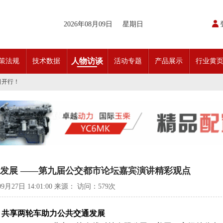
2026年08月09日
星期日
开通首条需求响应式定制班线
请函
人物访谈
策法规
技术数据
活动专题
产品展示
行业黄
动奖状
日开行！
引领前行•文化润企发展——南通公交集团发布全新企业文化理念体系
交」目标 助推公交转型发展——沪苏城市公交企业经验交流会在通顺利召开
实现历史性跨越！
条款对照
科技创新驱动加快建设交通强国的意见
开通首条需求响应式定制班线
请函
动奖状
日开行！
引领前行•文化润企发展——南通公交集团发布全新企业文化理念体系
发展 ——第九届公交都市论坛嘉宾演讲精彩观点
交」目标 助推公交转型发展——沪苏城市公交企业经验交流会在通顺利召开
实现历史性跨越！
09月27日 14:01:00 来源： 访问：
579次
条款对照
科技创新驱动加快建设交通强国的意见
共享两轮车助力公共交通发展