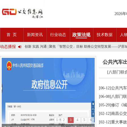
2026
2025市民出行新方案 | 久事公交开通首条需求响应式定制班线
第九届公交都市发展论坛 (深圳)邀请函
石河子市公交公司荣获全国五一劳动奖状
政策法规
首 页
新闻资讯
行业动态
技术数据
人
宜昌公交春节滨江观光定制巴士18日开行！
传承张謇精神•厚植为民情怀•党建引领前行•文化润企发展——南通
动态播报
创新 实践 沟通 | 聚焦「智慧公交」目标 助推公交转型发展——沪
岁月为鉴人民为证，百年北京公交实现历史性跨越！
今日生效！新《安全生产法》处罚条款对照
公共汽车
交通运输部、科学技术部发布关于科技创新驱动加快建设交通强国的
2025市民出行新方案 | 久事公交开通首条需求响应式定制班线
第九届公交都市发展论坛 (深圳)邀请函
[八部门联合
石河子市公交公司荣获全国五一劳动奖状
宜昌公交春节滨江观光定制巴士18日开行！
传承张謇精神•厚植为民情怀•党建引领前行•文化润企发展——南通
[06-12]
公共汽车
创新 实践 沟通 | 聚焦「智慧公交」目标 助推公交转型发展——沪
[06-08]
八部门联
岁月为鉴人民为证，百年北京公交实现历史性跨越！
今日生效！新《安全生产法》处罚条款对照
[05-29]
修订《城
交通运输部、科学技术部发布关于科技创新驱动加快建设交通强国的
[02-12]
南昌公交“
1
2
3
4
5
6
[02-12]
重大事故