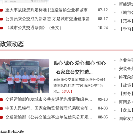
新能源
重大事故隐患判定标准 | 道路运输企业和城市...
02-12
《城市
公务员乘公交成为新常态 才是城市交通健康发...
08-17
【范本
《城市公共交通条例》（全文）
10-24
【学习
政策动态
企业主要
贴心 诚心 爱心 细心 恒心
安装全
| 石家庄公交打造...
鲜花朵
石家庄公交集团东部运营分公司4
【政策】
路车队以打造“市民满意公交”为
准...
【进入】
【财务
交通运输部印发城市公共交通优先发展和绿色...
09-13
河南多
中国人民银行、国家金融监督管理总局联合印...
04-03
【盘点】
交通运输部《公共交通企事业单位信息公开规...
08-05
国家发