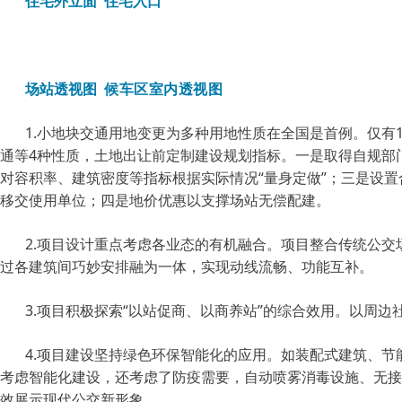
住宅外立面 住宅入口
场站透视图
候车区室内透视图
1.小地块交通用地变更为多种用地性质在全国是首例。仅有
通等4种性质，土地出让前定制建设规划指标。一是取得自规部
对容积率、建筑密度等指标根据实际情况“量身定做”；三是设
移交使用单位；四是地价优惠以支撑场站无偿配建。
2.项目设计重点考虑各业态的有机融合。项目整合传统公
过各建筑间巧妙安排融为一体，实现动线流畅、功能互补。
3.项目积极探索“以站促商、以商养站”的综合效用。以周
4.项目建设坚持绿色环保智能化的应用。如装配式建筑、
考虑智能化建设，还考虑了防疫需要，自动喷雾消毒设施、无接
效展示现代公交新形象。