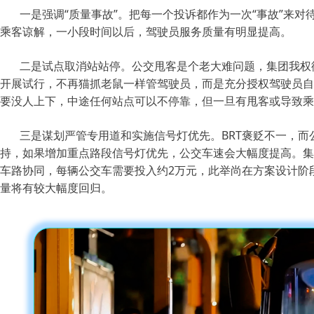
一是强调“质量事故”。把每一个投诉都作为一次“事故”来
乘客谅解，一小段时间以后，驾驶员服务质量有明显提高。
二是试点取消站站停。公交甩客是个老大难问题，集团我权衡
开展试行，不再猫抓老鼠一样管驾驶员，而是充分授权驾驶员自
要没人上下，中途任何站点可以不停靠，但一旦有甩客或导致乘
三是谋划严管专用道和实施信号灯优先。BRT褒贬不一，
持，如果增加重点路段信号灯优先，公交车速会大幅度提高。集
车路协同，每辆公交车需要投入约2万元，此举尚在方案设计阶
量将有较大幅度回归。