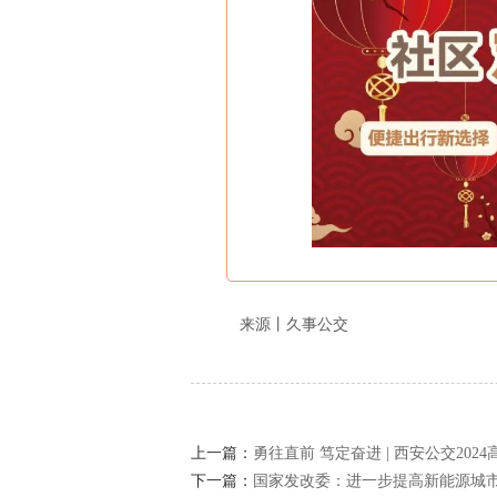
来源丨久事公交
上一篇：
勇往直前 笃定奋进 | 西安公交20
下一篇：
国家发改委：进一步提高新能源城