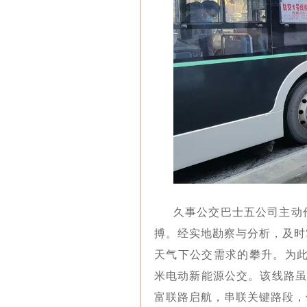
久事公交巴士五公司主动
搏。经实地勘察与分析，及时
天气下公交需求的攀升。为此
米电动新能源公交。该线路虽
富联路启航，串联关键路段，