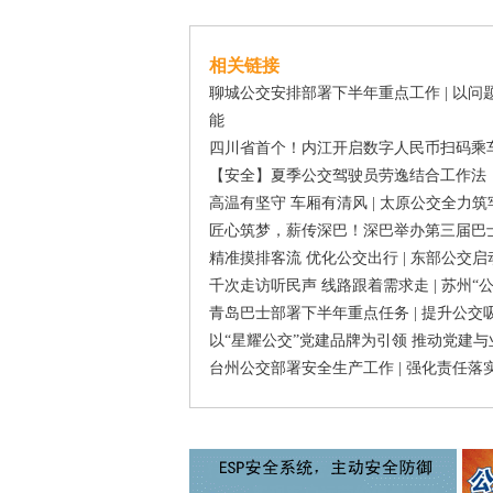
相关链接
聊城公交安排部署下半年重点工作 | 以
能
四川省首个！内江开启数字人民币扫码乘车
【安全】夏季公交驾驶员劳逸结合工作法
高温有坚守 车厢有清风 | 太原公交全
匠心筑梦，薪传深巴！深巴举办第三届巴
精准摸排客流 优化公交出行 | 东部公交
千次走访听民声 线路跟着需求走 | 苏州
青岛巴士部署下半年重点任务 | 提升公
以“星耀公交”党建品牌为引领 推动党建
台州公交部署安全生产工作 | 强化责任落