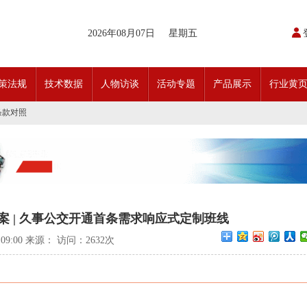
开通首条需求响应式定制班线
2026年08月07日
星期五
请函
动奖状
日开行！
引领前行•文化润企发展——南通公交集团发布全新企业文化理念体系
策法规
技术数据
人物访谈
活动专题
产品展示
行业黄
交」目标 助推公交转型发展——沪苏城市公交企业经验交流会在通顺利召开
实现历史性跨越！
条款对照
科技创新驱动加快建设交通强国的意见
开通首条需求响应式定制班线
请函
动奖状
日开行！
引领前行•文化润企发展——南通公交集团发布全新企业文化理念体系
交」目标 助推公交转型发展——沪苏城市公交企业经验交流会在通顺利召开
实现历史性跨越！
方案 | 久事公交开通首条需求响应式定制班线
条款对照
科技创新驱动加快建设交通强国的意见
0:09:00 来源： 访问：
2632次