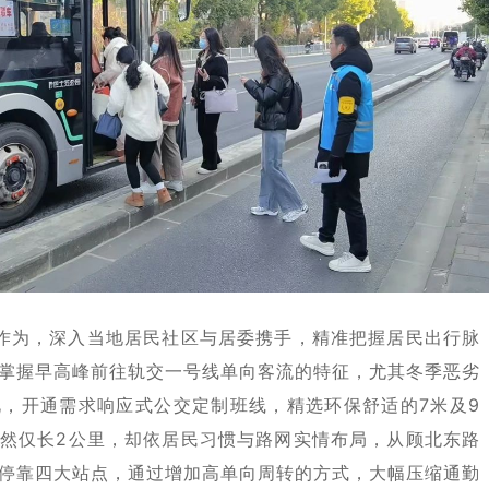
作为，深入当地居民社区与居委携手，精准把握居民出行脉
掌握早高峰前往轨交一号线单向客流的特征，尤其冬季恶劣
，开通需求响应式公交定制班线，精选环保舒适的7米及9
然仅长2公里，却依居民习惯与路网实情布局，从顾北东路
停靠四大站点，通过增加高单向周转的方式，大幅压缩通勤