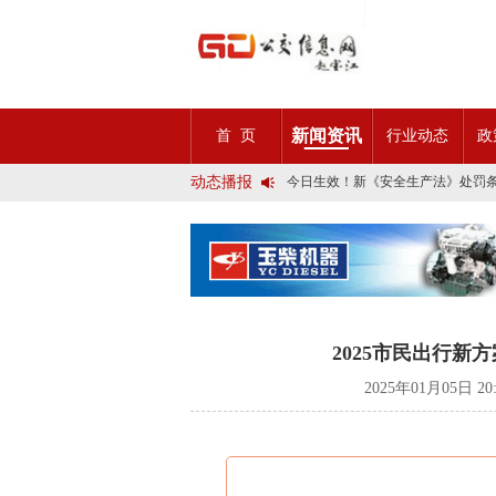
2025市民出行新方案 | 久事公交
第九届公交都市发展论坛 (深圳)邀
石河子市公交公司荣获全国五一劳
宜昌公交春节滨江观光定制巴士18
传承张謇精神•厚植为民情怀•党建
新闻资讯
首 页
行业动态
政
创新 实践 沟通 | 聚焦「智慧公
岁月为鉴人民为证，百年北京公交
动态播报
今日生效！新《安全生产法》处罚
交通运输部、科学技术部发布关于
2025市民出行新方案 | 久事公交
第九届公交都市发展论坛 (深圳)邀
石河子市公交公司荣获全国五一劳
宜昌公交春节滨江观光定制巴士18
传承张謇精神•厚植为民情怀•党建
创新 实践 沟通 | 聚焦「智慧公
岁月为鉴人民为证，百年北京公交
2025市民出行新
今日生效！新《安全生产法》处罚
交通运输部、科学技术部发布关于
2025年01月05日 2