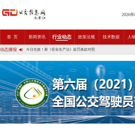
2025市民出行新方案 | 久事公交开通首条需求响应式定制班线
2026
第九届公交都市发展论坛 (深圳)邀请函
石河子市公交公司荣获全国五一劳动奖状
宜昌公交春节滨江观光定制巴士18日开行！
传承张謇精神•厚植为民情怀•党建引领前行•文化润企发展——南通
行业动态
首 页
新闻资讯
政策法规
技术数据
人
创新 实践 沟通 | 聚焦「智慧公交」目标 助推公交转型发展——沪
岁月为鉴人民为证，百年北京公交实现历史性跨越！
动态播报
今日生效！新《安全生产法》处罚条款对照
交通运输部、科学技术部发布关于科技创新驱动加快建设交通强国的
2025市民出行新方案 | 久事公交开通首条需求响应式定制班线
第九届公交都市发展论坛 (深圳)邀请函
石河子市公交公司荣获全国五一劳动奖状
宜昌公交春节滨江观光定制巴士18日开行！
传承张謇精神•厚植为民情怀•党建引领前行•文化润企发展——南通
创新 实践 沟通 | 聚焦「智慧公交」目标 助推公交转型发展——沪
岁月为鉴人民为证，百年北京公交实现历史性跨越！
今日生效！新《安全生产法》处罚条款对照
交通运输部、科学技术部发布关于科技创新驱动加快建设交通强国的