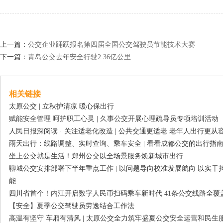
上一篇：
公交企业踊跃报名第四届全国公交驾驶员节能技术大赛
下一篇：
青岛公交去年安全行驶2.36亿公里
相关链接
太原公交 | 立秋护清凉 暖心保出行
赋能安全管理 呵护职工心灵 | 久事公交开展心理疏导员专项培训活动
人民日报深阅读 · 关注适老化改造 | 公共交通更适老 老年人出行更从
雨天出行：线路调整、实时查询、乘车安全 | 看看成都公交的出行指
坐上公交就是生活！郑州公交以全场景服务焕新城市出行
聊城公交安排部署下半年重点工作 | 以问题导向校准发展航向 以实
能
四川省首个！内江开启数字人民币扫码乘车新时代 41条公交线路全覆
【安全】夏季公交驾驶员劳逸结合工作法
高温有坚守 车厢有清风 | 太原公交全力筑牢盛夏公交安全运营和民生