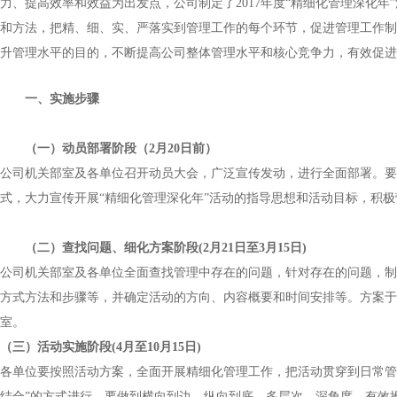
力、提高效率和效益为出发点，公司制定了
2017
年度“精细化管理深化年
和方法，把精、细、实、严落实到管理工作的每个环节，促进管理工作制
升管理水平的目的，不断提高公司整体管理水平和核心竞争力，有效促进
一、实施步骤
（一）动员部署阶段（
2
月
20
日前）
公司机关部室及各单位召开动员大会，广泛宣传发动，进行全面部署。要
式，大力宣传开展“精细化管理深化年”活动的指导思想和活动目标，积
（二）查找问题、细化方案阶段
(2
月
21
日至
3
月
15
日
)
公司机关部室及各单位全面查找管理中存在的问题，针对存在的问题，制
方式方法和步骤等，并确定活动的方向、内容概要和时间安排等。方案于
室。
（三）活动实施阶段
(4
月至
10
月
15
日
)
各单位要按照活动方案，全面开展精细化管理工作，把活动贯穿到日常管
结合”的方式进行，要做到横向到边，纵向到底，多层次，深角度，有效