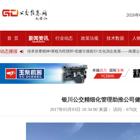
2026
2025市民出行新方案 | 久事公交开通首条需求响应式定制班线
第九届公交都市发展论坛 (深圳)邀请函
新闻资讯
首 页
行业动态
政策法规
技术数据
人
石河子市公交公司荣获全国五一劳动奖状
宜昌公交春节滨江观光定制巴士18日开行！
动态播报
传承张謇精神•厚植为民情怀•党建引领前行•文化润企发展——南通
创新 实践 沟通 | 聚焦「智慧公交」目标 助推公交转型发展——沪
岁月为鉴人民为证，百年北京公交实现历史性跨越！
今日生效！新《安全生产法》处罚条款对照
交通运输部、科学技术部发布关于科技创新驱动加快建设交通强国的
2025市民出行新方案 | 久事公交开通首条需求响应式定制班线
第九届公交都市发展论坛 (深圳)邀请函
石河子市公交公司荣获全国五一劳动奖状
宜昌公交春节滨江观光定制巴士18日开行！
银川公交精细化管理助推公司
传承张謇精神•厚植为民情怀•党建引领前行•文化润企发展——南通
创新 实践 沟通 | 聚焦「智慧公交」目标 助推公交转型发展——沪
2017年03月03日 10:34:00 来源： 访问：
679次
岁月为鉴人民为证，百年北京公交实现历史性跨越！
今日生效！新《安全生产法》处罚条款对照
交通运输部、科学技术部发布关于科技创新驱动加快建设交通强国的