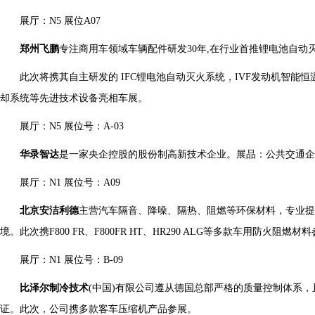
展厅：N5 展位A07
郑州飞鹏
专注商用车领域车辆配件研发30年,在行业首推锂电池自动
此次将携其自主研发的 IFC锂电池自动灭火系统，IVF发动机智能
却系统等先进技术设备亮相车展。
展厅：N5 展位号：A-03
华录智达
是一家央企控股的股份制高新技术企业。展品：公共交通企
展厅：N1 展位号：A09
北京安洁利德
主营汽车隔音、降噪、隔热、阻燃等环保材料，专业提
境。此次携F800 FR、F800FR HT、HR290 ALG等多款车用防火阻燃材
展厅：N1 展位号：B-09
比泽尔制冷技术
(中国)有限公司遵从德国总部严格的质量控制体系，且
证。此次，公司携多款客车压缩机产品参展。