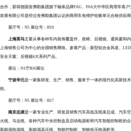
合作，获得德国舍弗勒集团旗下轴承品牌FAG、INA大中华区商用车客
发展有限公司是经过舍弗勒集团认证的商用车免维护轮毂单元合格供应商
展厅号：N5 展位号：B19
上海英马
主要从事各种车内装饰覆盖件、座椅、后视镜、通风窗和
上海销售公司为中心的全国销售网络。参展产品：新型铝合金风道、LE
安全天窗、后视镜6大系列产品。
展位：N1厅B16展位
宁波华元
是一家集研发、生产、销售、服务于一体的现代化高新技
统。
展厅号：N5 展位号：B17
南京志凌
是一家专业生产、研发及销售汽车高低压线束总成、汽车空
火线、马达线、各种汽车中央控制盒及启动电源柜和汽车智能控制柜的企
新能源电源线、新能源高压线、智能控制柜、智能低压电源柜等。