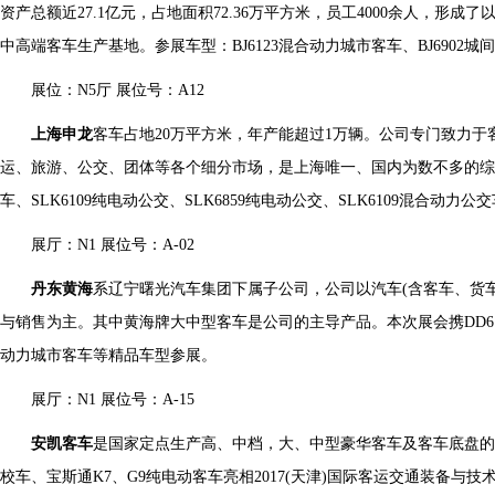
资产总额近27.1亿元，占地面积72.36万平方米，员工4000余人，形
中高端客车生产基地。参展车型：BJ6123混合动力城市客车、BJ6902城间客
展位：N5厅 展位号：A12
上海申龙
客车占地20万平方米，年产能超过1万辆。公司专门致力于
运、旅游、公交、团体等各个细分市场，是上海唯一、国内为数不多的综合
车、SLK6109纯电动公交、SLK6859纯电动公交、SLK6109混合动力
展厅：N1 展位号：A-02
丹东黄海
系辽宁曙光汽车集团下属子公司，公司以汽车(含客车、货
与销售为主。其中黄海牌大中型客车是公司的主导产品。本次展会携DD6109E
动力城市客车等精品车型参展。
展厅：N1 展位号：A-15
安凯客车
是国家定点生产高、中档，大、中型豪华客车及客车底盘
校车、宝斯通K7、G9纯电动客车亮相2017(天津)国际客运交通装备与技