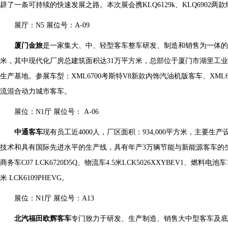
辟了一条可持续的快速发展之路。本次展会携KLQ6129k、KLQ6902两
展厅：N5 展位号：A-09
厦门金旅
是一家集大、中、轻型客车整车研发、制造和销售为一体的
米，其中现代化厂房总建筑面积达31万平方米，总部位于厦门市湖里工
生产基地。参展车型：XML6700考斯特V8新款内饰汽油机版客车、XML68
流混合动力城市客车。
展位：N1厅 展位号： A-06
中通客车
现有员工近4000人，厂区面积：934,000平方米，主要生产
技术和具有国际先进水平的生产线，具有年产3万辆节能与新能源客车的生产能
商务车C07 LCK6720D5Q、物流车4.5米LCK5026XXYBEV1、燃料电池
米 LCK6109PHEVG。
展位：N1厅 展位号：A13
北汽福田欧辉客车
专门致力于研发、生产制造、销售大中型客车及底