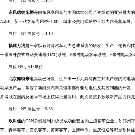
展厅：N5 展位号：B-34
东风德纳车桥
是由东风商用车与美国德纳公司合资组建的亚洲最大的
Axle8、新一代客车专用桥P1301、城市公交门式后桥三款力作亮相车展。
展厅：N1 展位号：B-10
福建万润
是一家以新能源汽车动力总成系统的研发、生产、销售和
干摩擦外控式自动变速器(DAT)系统、8米纯电动客车系统、6米纯电动
展位:N5厅A13展位
北京佩特来
电驱动已研发、生产出一系列具有自主知识产权的纯电动
动系统产品，掌握了新能源汽车关键零部件驱动电机及其控制器的开发、
并得以在国内及国际市场上获得批量应用。此次将携多款最新产品力作亮
展厅：N5 展位号：B-36
欧科佳
的CAN总线控制系统已成功配套国内主流客车企业，如郑州
车、青年客车、安凯客车、黄海客车、上海申沃、重庆恒通等都是欧科佳的客