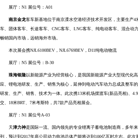
展厅：N1 展位号：A01
南京金龙
客车新基地位于南京溧水空港经济技术开发区，主要生产4米-
车、团体客车、长途客车、CNG客车、LNG客车、纯电动客车、混合动
畅销国内市场，远销海外市场。
本次展会携NJL6100BEV，NJL6769BEV，D11纯电动物流
展厅：N5 展位号：B-30
珠海银隆
以新能源产业为经营核心，是我国新能源产业大型现代化
应、锂电池研发、生产、销售为核心，延伸到电动汽车动力总成及整车的
研发、生产、销售、技术为一体。此次携13米机场摆渡车(新品亮相)、4.9米
交、18米BRT、7米考斯特，共7款产品亮相展会。
展厅：N1 展位号A-03
天
津力神
是国际一流、国内领先的专业锂离子蓄电池制造商，多年
列，预计到2017年底公司动力电池总体产能将达到100亿瓦时左右。此