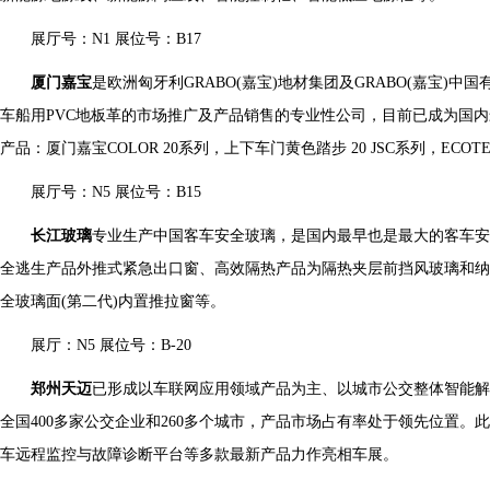
展厅号：N1 展位号：B17
厦门嘉宝
是欧洲匈牙利GRABO(嘉宝)地材集团及GRABO(嘉宝)中
车船用PVC地板革的市场推广及产品销售的专业性公司，目前已成为国
产品：厦门嘉宝COLOR 20系列，上下车门黄色踏步 20 JSC系列，ECOT
展厅号：N5 展位号：B15
长江玻璃
专业生产中国客车安全玻璃，是国内最早也是最大的客车
全逃生产品外推式紧急出口窗、高效隔热产品为隔热夹层前挡风玻璃和纳
全玻璃面(第二代)内置推拉窗等。
展厅：N5 展位号：B-20
郑州天迈
已形成以车联网应用领域产品为主、以城市公交整体智能
全国400多家公交企业和260多个城市，产品市场占有率处于领先位置
车远程监控与故障诊断平台等多款最新产品力作亮相车展。