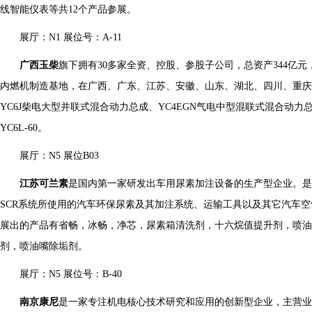
线智能仪表等共12个产品参展。
展厅：N1 展位号：A-11
广西玉柴
旗下拥有30多家全资、控股、参股子公司，总资产344亿
内燃机制造基地，在广西、广东、江苏、安徽、山东、湖北、四川、重庆
YC6J柴电大型并联式混合动力总成、YC4EGN气电中型混联式混合动力总成
YC6L-60。
展厅：N5 展位B03
江苏可兰素
是国内第一家研发出车用尿素加注设备的生产型企业。是
SCR系统所使用的汽车环保尿素及其加注系统、运输工具以及其它汽车
展出的产品有省畅，冰畅，净芯，尿素箱清洗剂，十六烷值提升剂，喷油
剂，喷油嘴除垢剂。
展厅：N5 展位号：B-40
南京康尼
是一家专注机电核心技术研究和应用的创新型企业，主营