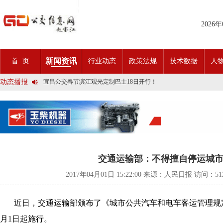
2026
2025市民出行新方案 | 久事公交开通首条需求响应式定制班线
新闻资讯
首 页
行业动态
政策法规
技术数据
人
第九届公交都市发展论坛 (深圳)邀请函
石河子市公交公司荣获全国五一劳动奖状
动态播报
宜昌公交春节滨江观光定制巴士18日开行！
传承张謇精神•厚植为民情怀•党建引领前行•文化润企发展——南通
创新 实践 沟通 | 聚焦「智慧公交」目标 助推公交转型发展——沪
岁月为鉴人民为证，百年北京公交实现历史性跨越！
今日生效！新《安全生产法》处罚条款对照
交通运输部、科学技术部发布关于科技创新驱动加快建设交通强国的
2025市民出行新方案 | 久事公交开通首条需求响应式定制班线
第九届公交都市发展论坛 (深圳)邀请函
石河子市公交公司荣获全国五一劳动奖状
交通运输部：不得擅自停运城
宜昌公交春节滨江观光定制巴士18日开行！
传承张謇精神•厚植为民情怀•党建引领前行•文化润企发展——南通
2017年04月01日 15:22:00 来源：人民日报 访问：
5
创新 实践 沟通 | 聚焦「智慧公交」目标 助推公交转型发展——沪
岁月为鉴人民为证，百年北京公交实现历史性跨越！
今日生效！新《安全生产法》处罚条款对照
近日，交通运输部颁布了《城市公共汽车和电车客运管理规定
交通运输部、科学技术部发布关于科技创新驱动加快建设交通强国的
月1日起施行。