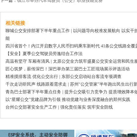
下一篇：
镇江市举办汽车驾驶员（公交）职业技能竞赛
相关链接
聊城公交安排部署下半年重点工作 | 以问题导向校准发展航向 以实
能
四川省首个！内江开启数字人民币扫码乘车新时代 41条公交线路全覆
【安全】夏季公交驾驶员劳逸结合工作法
高温有坚守 车厢有清风 | 太原公交全力筑牢盛夏公交安全运营和民生
匠心筑梦，薪传深巴！深巴举办第三届巴士工匠现场展示评选活动
精准摸排客流 优化公交出行 | 东部公交启动站台客流专项调查
千次走访听民声 线路跟着需求走 | 苏州“公交管家”半年跑出民生出行
青岛巴士部署下半年重点任务 | 提升公交吸引力竞争力 提质增效降本
以“星耀公交”党建品牌为引领 推动党建与业务深度融合的郑州实践
台州公交部署安全生产工作 | 强化责任落实 筑牢安全防线