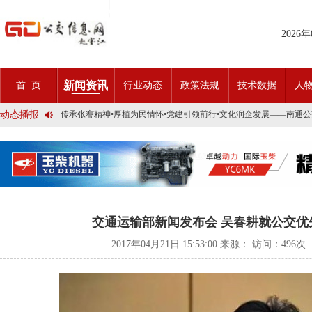
2026
2025市民出行新方案 | 久事公交开通首条需求响应式定制班线
第九届公交都市发展论坛 (深圳)邀请函
新闻资讯
首 页
行业动态
政策法规
技术数据
人
石河子市公交公司荣获全国五一劳动奖状
宜昌公交春节滨江观光定制巴士18日开行！
动态播报
传承张謇精神•厚植为民情怀•党建引领前行•文化润企发展——南通
创新 实践 沟通 | 聚焦「智慧公交」目标 助推公交转型发展——沪
岁月为鉴人民为证，百年北京公交实现历史性跨越！
今日生效！新《安全生产法》处罚条款对照
交通运输部、科学技术部发布关于科技创新驱动加快建设交通强国的
2025市民出行新方案 | 久事公交开通首条需求响应式定制班线
第九届公交都市发展论坛 (深圳)邀请函
石河子市公交公司荣获全国五一劳动奖状
宜昌公交春节滨江观光定制巴士18日开行！
交通运输部新闻发布会 吴春耕就公交优
传承张謇精神•厚植为民情怀•党建引领前行•文化润企发展——南通
创新 实践 沟通 | 聚焦「智慧公交」目标 助推公交转型发展——沪
2017年04月21日 15:53:00 来源： 访问：
496次
岁月为鉴人民为证，百年北京公交实现历史性跨越！
今日生效！新《安全生产法》处罚条款对照
交通运输部、科学技术部发布关于科技创新驱动加快建设交通强国的