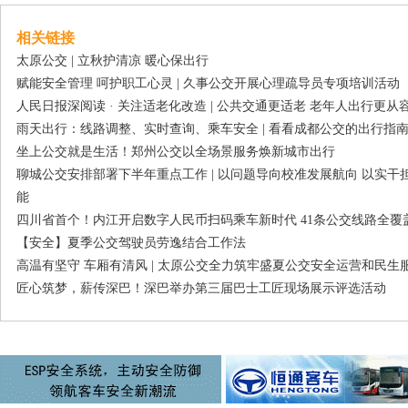
相关链接
太原公交 | 立秋护清凉 暖心保出行
赋能安全管理 呵护职工心灵 | 久事公交开展心理疏导员专项培训活动
人民日报深阅读 · 关注适老化改造 | 公共交通更适老 老年人出行更从
雨天出行：线路调整、实时查询、乘车安全 | 看看成都公交的出行指
坐上公交就是生活！郑州公交以全场景服务焕新城市出行
聊城公交安排部署下半年重点工作 | 以问题导向校准发展航向 以实
能
四川省首个！内江开启数字人民币扫码乘车新时代 41条公交线路全覆
【安全】夏季公交驾驶员劳逸结合工作法
高温有坚守 车厢有清风 | 太原公交全力筑牢盛夏公交安全运营和民生
匠心筑梦，薪传深巴！深巴举办第三届巴士工匠现场展示评选活动