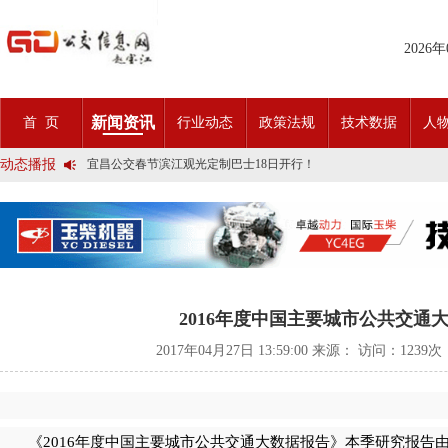
2026
2025市民出行新方案 | 久事公交开通首条需求响应式定制班线
新闻资讯
首 页
行业动态
政策法规
技术数据
人
第九届公交都市发展论坛 (深圳)邀请函
石河子市公交公司荣获全国五一劳动奖状
动态播报
宜昌公交春节滨江观光定制巴士18日开行！
传承张謇精神•厚植为民情怀•党建引领前行•文化润企发展——南通
创新 实践 沟通 | 聚焦「智慧公交」目标 助推公交转型发展——沪
岁月为鉴人民为证，百年北京公交实现历史性跨越！
今日生效！新《安全生产法》处罚条款对照
交通运输部、科学技术部发布关于科技创新驱动加快建设交通强国的
2025市民出行新方案 | 久事公交开通首条需求响应式定制班线
第九届公交都市发展论坛 (深圳)邀请函
石河子市公交公司荣获全国五一劳动奖状
2016年度中国主要城市公共交通
宜昌公交春节滨江观光定制巴士18日开行！
传承张謇精神•厚植为民情怀•党建引领前行•文化润企发展——南通
2017年04月27日 13:59:00 来源： 访问：
1239次
创新 实践 沟通 | 聚焦「智慧公交」目标 助推公交转型发展——沪
岁月为鉴人民为证，百年北京公交实现历史性跨越！
今日生效！新《安全生产法》处罚条款对照
交通运输部、科学技术部发布关于科技创新驱动加快建设交通强国的
《2016年度中国主要城市公共交通大数据报告》本季研究报告