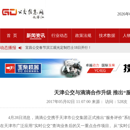
2026
2025市民出行新方案 | 久事公交开通首条需求响应式定制班线
新闻资讯
首 页
行业动态
政策法规
技术数据
人
第九届公交都市发展论坛 (深圳)邀请函
石河子市公交公司荣获全国五一劳动奖状
动态播报
宜昌公交春节滨江观光定制巴士18日开行！
传承张謇精神•厚植为民情怀•党建引领前行•文化润企发展——南通
创新 实践 沟通 | 聚焦「智慧公交」目标 助推公交转型发展——沪
岁月为鉴人民为证，百年北京公交实现历史性跨越！
今日生效！新《安全生产法》处罚条款对照
交通运输部、科学技术部发布关于科技创新驱动加快建设交通强国的
2025市民出行新方案 | 久事公交开通首条需求响应式定制班线
第九届公交都市发展论坛 (深圳)邀请函
石河子市公交公司荣获全国五一劳动奖状
天津公交与滴滴合作升级 推出“
宜昌公交春节滨江观光定制巴士18日开行！
传承张謇精神•厚植为民情怀•党建引领前行•文化润企发展——南通
2017年05月02日 11:07:00 来源： 访问：
528次
创新 实践 沟通 | 聚焦「智慧公交」目标 助推公交转型发展——沪
岁月为鉴人民为证，百年北京公交实现历史性跨越！
今日生效！新《安全生产法》处罚条款对照
4月28日消息，滴滴公交携手天津市公交集团正式推出“服务评价”
交通运输部、科学技术部发布关于科技创新驱动加快建设交通强国的
在天津市广泛应用“实时公交”查询业务后的又一重点合作项目。从“实时公