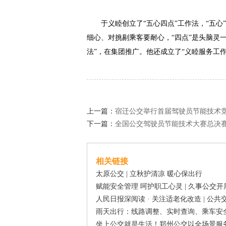
于义睦创立了“五心四点”工作法，“五
细心、对挑剔乘客要耐心，“四点”是头脑灵
法”，在集团推广。他还成立了“义睦服务工
上一篇：
宿迁公交举行首届驾驶员节能技术
下一篇：
全国公交驾驶员节能技术大赛总决
相关链接
太原公交 | 立秋护清凉 暖心保出行
赋能安全管理 呵护职工心灵 | 久事公交
人民日报深阅读 · 关注适老化改造 | 公
雨天出行：线路调整、实时查询、乘车安全
坐上公交就是生活！郑州公交以全场景服