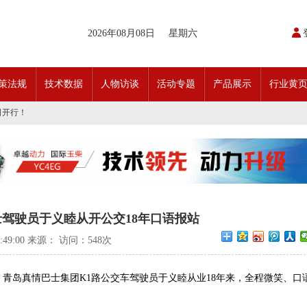
2026年08月08日
星期六
开通首条需求响应式定制班线
策法规
技术数据
人物访谈
活动专题
产品展示
行业黄
请函
动奖状
日开行！
引领前行•文化润企发展——南通公交集团发布全新企业文化理念体系
交」目标 助推公交转型发展——沪苏城市公交企业经验交流会在通顺利召开
实现历史性跨越！
条款对照
科技创新驱动加快建设交通强国的意见
开通首条需求响应式定制班线
请函
动奖状
驾驶员于义睦从开公交18年口语报站
日开行！
引领前行•文化润企发展——南通公交集团发布全新企业文化理念体系
1:49:00 来源： 访问：
548次
交」目标 助推公交转型发展——沪苏城市公交企业经验交流会在通顺利召开
实现历史性跨越！
条款对照
，青岛真情巴士集团K1路公交车驾驶员于义睦从业18年来，全程微笑、口
科技创新驱动加快建设交通强国的意见
。