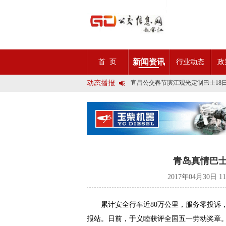
2025市民出行新方案 | 久事公交
新闻资讯
首 页
行业动态
政
第九届公交都市发展论坛 (深圳)邀
石河子市公交公司荣获全国五一劳
动态播报
宜昌公交春节滨江观光定制巴士18
传承张謇精神•厚植为民情怀•党建
创新 实践 沟通 | 聚焦「智慧公
岁月为鉴人民为证，百年北京公交
今日生效！新《安全生产法》处罚
交通运输部、科学技术部发布关于
2025市民出行新方案 | 久事公交
第九届公交都市发展论坛 (深圳)邀
石河子市公交公司荣获全国五一劳
青岛真情巴士
宜昌公交春节滨江观光定制巴士18
传承张謇精神•厚植为民情怀•党建
2017年04月30日 1
创新 实践 沟通 | 聚焦「智慧公
岁月为鉴人民为证，百年北京公交
今日生效！新《安全生产法》处罚
累计安全行车近80万公里，服务零投诉
交通运输部、科学技术部发布关于
报站。日前，于义睦获评全国五一劳动奖章