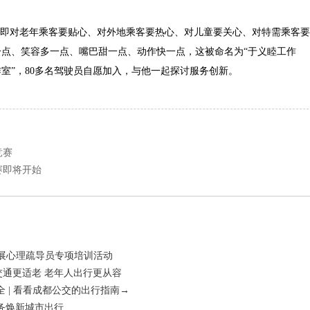
心”即对老年乘客要贴心、对外地乘客要热心、对儿童要关心、对特需乘客要
一点、笑容多一点、嘴巴甜一点、动作快一点，这被命名为“于义睦工作
作室”，80多名驾驶员自愿加入，与他一起探讨服务创新。
竞赛
赛即将开始
开展心理疏导员专项培训活动
共交通更适老 老年人出行更从容
 | 看看成都公交的出行指南→
务焕新城市出行