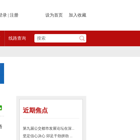
登录
|
注册
设为首页
加入收藏
页
线路查询
近期焦点
语
第九届公交都市发展论坛在深...
坚定信心决心 卯足干劲拼劲 ...