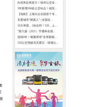
向优奔赴再发力！徐州公交全...
3年新增186处公交站点！雄安...
【地铁】上海出台全国首个专...
关爱城市“摆渡人” | 全国近...
10大举措，1份合同！520，上...
“第六届（2021）宇通杯全国...
连续6年！银隆再登“全球新能...
520公交驾驶员关爱日：情满公...
老
工
朋