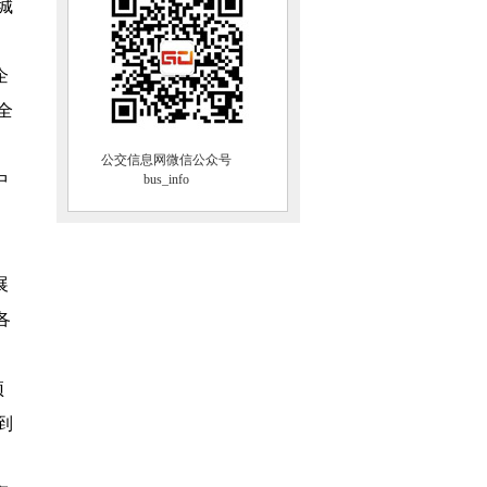
城
企
全
公交信息网微信公众号
中
bus_info
展
各
预
到