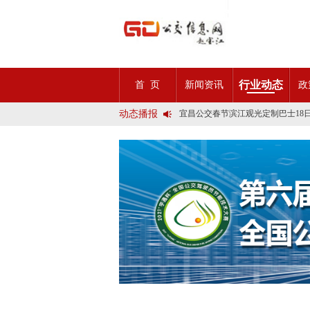
2025市民出行新方案 | 久事公交
第九届公交都市发展论坛 (深圳)邀
行业动态
首 页
新闻资讯
政
石河子市公交公司荣获全国五一劳
宜昌公交春节滨江观光定制巴士18
动态播报
传承张謇精神•厚植为民情怀•党建
创新 实践 沟通 | 聚焦「智慧公
岁月为鉴人民为证，百年北京公交
今日生效！新《安全生产法》处罚
交通运输部、科学技术部发布关于
2025市民出行新方案 | 久事公交
第九届公交都市发展论坛 (深圳)邀
石河子市公交公司荣获全国五一劳
宜昌公交春节滨江观光定制巴士18
传承张謇精神•厚植为民情怀•党建
创新 实践 沟通 | 聚焦「智慧公
岁月为鉴人民为证，百年北京公交
今日生效！新《安全生产法》处罚
交通运输部、科学技术部发布关于