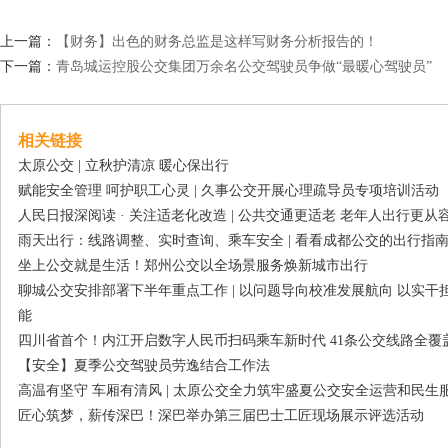
上一篇：
【财务】出色的财务总监是这样写财务分析报告的！
下一篇：
青岛城运控股公交集团万余名公交驾驶员争做“最暖心驾驶员”
相关链接
太原公交 | 立秋护清凉 暖心保出行
赋能安全管理 呵护职工心灵 | 久事公交开展心理疏导员专项培训活动
人民日报深阅读 · 关注适老化改造 | 公共交通更适老 老年人出行更从
雨天出行：线路调整、实时查询、乘车安全 | 看看成都公交的出行指
坐上公交就是生活！郑州公交以全场景服务焕新城市出行
聊城公交安排部署下半年重点工作 | 以问题导向校准发展航向 以实
能
四川省首个！内江开启数字人民币扫码乘车新时代 41条公交线路全覆
【安全】夏季公交驾驶员劳逸结合工作法
高温有坚守 车厢有清风 | 太原公交全力筑牢盛夏公交安全运营和民生
匠心筑梦，薪传深巴！深巴举办第三届巴士工匠现场展示评选活动