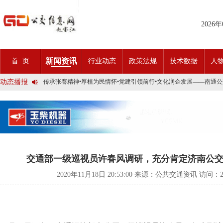
2026
2025市民出行新方案 | 久事公交开通首条需求响应式定制班线
第九届公交都市发展论坛 (深圳)邀请函
新闻资讯
首 页
行业动态
政策法规
技术数据
人
石河子市公交公司荣获全国五一劳动奖状
宜昌公交春节滨江观光定制巴士18日开行！
动态播报
传承张謇精神•厚植为民情怀•党建引领前行•文化润企发展——南通
创新 实践 沟通 | 聚焦「智慧公交」目标 助推公交转型发展——沪
岁月为鉴人民为证，百年北京公交实现历史性跨越！
今日生效！新《安全生产法》处罚条款对照
交通运输部、科学技术部发布关于科技创新驱动加快建设交通强国的
2025市民出行新方案 | 久事公交开通首条需求响应式定制班线
第九届公交都市发展论坛 (深圳)邀请函
石河子市公交公司荣获全国五一劳动奖状
宜昌公交春节滨江观光定制巴士18日开行！
交通部一级巡视员许春风调研，充分肯定济南公
传承张謇精神•厚植为民情怀•党建引领前行•文化润企发展——南通
创新 实践 沟通 | 聚焦「智慧公交」目标 助推公交转型发展——沪
2020年11月18日 20:53:00 来源：公共交通资讯 访问：
岁月为鉴人民为证，百年北京公交实现历史性跨越！
今日生效！新《安全生产法》处罚条款对照
交通运输部、科学技术部发布关于科技创新驱动加快建设交通强国的