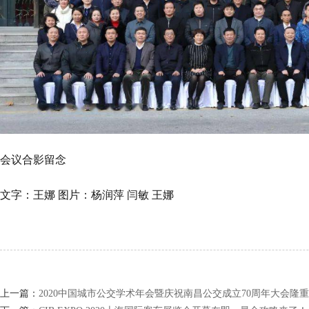
会议合影留念
文字：
王娜 图片：
杨润萍 闫敏 王娜
上一篇：
2020中国城市公交学术年会暨庆祝南昌公交成立70周年大会​隆