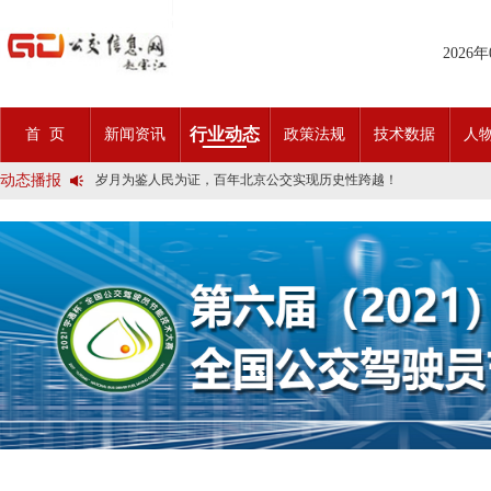
2025市民出行新方案 | 久事公交开通首条需求响应式定制班线
2026
第九届公交都市发展论坛 (深圳)邀请函
石河子市公交公司荣获全国五一劳动奖状
宜昌公交春节滨江观光定制巴士18日开行！
传承张謇精神•厚植为民情怀•党建引领前行•文化润企发展——南通
行业动态
首 页
新闻资讯
政策法规
技术数据
人
创新 实践 沟通 | 聚焦「智慧公交」目标 助推公交转型发展——沪
岁月为鉴人民为证，百年北京公交实现历史性跨越！
动态播报
今日生效！新《安全生产法》处罚条款对照
交通运输部、科学技术部发布关于科技创新驱动加快建设交通强国的
2025市民出行新方案 | 久事公交开通首条需求响应式定制班线
第九届公交都市发展论坛 (深圳)邀请函
石河子市公交公司荣获全国五一劳动奖状
宜昌公交春节滨江观光定制巴士18日开行！
传承张謇精神•厚植为民情怀•党建引领前行•文化润企发展——南通
创新 实践 沟通 | 聚焦「智慧公交」目标 助推公交转型发展——沪
岁月为鉴人民为证，百年北京公交实现历史性跨越！
今日生效！新《安全生产法》处罚条款对照
交通运输部、科学技术部发布关于科技创新驱动加快建设交通强国的