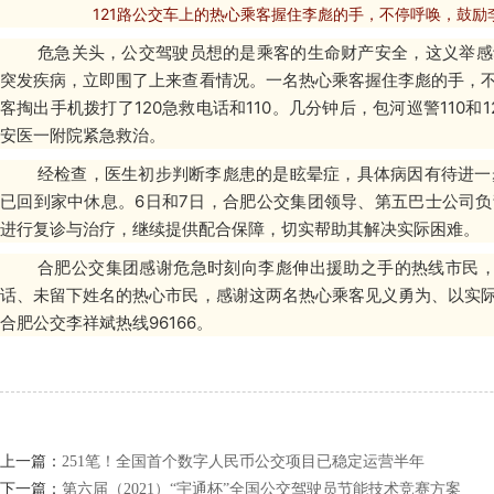
121路公交车上的热心乘客握住李彪的手，不停呼唤，鼓
危急关头，公交驾驶员想的是乘客的生命财产安全，这义举感
突发疾病，立即围了上来查看情况。一名热心乘客握住李彪的手，
客掏出手机拨打了120急救电话和110。几分钟后，包河巡警110
安医一附院紧急救治。
经检查，医生初步判断李彪患的是眩晕症，具体病因有待进一步
已回到家中休息。6日和7日，合肥公交集团领导、第五巴士公司
进行复诊与治疗，继续提供配合保障，切实帮助其解决实际困难。
合肥公交集团感谢危急时刻向李彪伸出援助之手的热线市民，
话、未留下姓名的热心市民，感谢这两名热心乘客见义勇为、以实
合肥公交李祥斌热线96166。
上一篇：
251笔！全国首个数字人民币公交项目已稳定运营半年
下一篇：
第六届（2021）“宇通杯”全国公交驾驶员节能技术竞赛方案