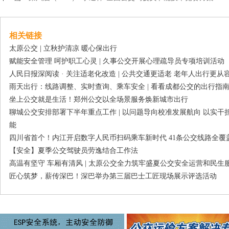
相关链接
太原公交 | 立秋护清凉 暖心保出行
赋能安全管理 呵护职工心灵 | 久事公交开展心理疏导员专项培训活动
人民日报深阅读 · 关注适老化改造 | 公共交通更适老 老年人出行更从
雨天出行：线路调整、实时查询、乘车安全 | 看看成都公交的出行指
坐上公交就是生活！郑州公交以全场景服务焕新城市出行
聊城公交安排部署下半年重点工作 | 以问题导向校准发展航向 以实
能
四川省首个！内江开启数字人民币扫码乘车新时代 41条公交线路全覆
【安全】夏季公交驾驶员劳逸结合工作法
高温有坚守 车厢有清风 | 太原公交全力筑牢盛夏公交安全运营和民生
匠心筑梦，薪传深巴！深巴举办第三届巴士工匠现场展示评选活动