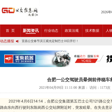
2026
2025市民出行新方案 | 久事公交开通首条需求响应式定制班线
新闻资讯
首 页
行业动态
政策法规
技术数据
人
第九届公交都市发展论坛 (深圳)邀请函
石河子市公交公司荣获全国五一劳动奖状
动态播报
宜昌公交春节滨江观光定制巴士18日开行！
传承张謇精神•厚植为民情怀•党建引领前行•文化润企发展——南通
创新 实践 沟通 | 聚焦「智慧公交」目标 助推公交转型发展——沪
岁月为鉴人民为证，百年北京公交实现历史性跨越！
今日生效！新《安全生产法》处罚条款对照
交通运输部、科学技术部发布关于科技创新驱动加快建设交通强国的
2025市民出行新方案 | 久事公交开通首条需求响应式定制班线
第九届公交都市发展论坛 (深圳)邀请函
石河子市公交公司荣获全国五一劳动奖状
合肥一公交驾驶员晕倒前停稳车
宜昌公交春节滨江观光定制巴士18日开行！
传承张謇精神•厚植为民情怀•党建引领前行•文化润企发展——南通
2021年04月09日 11:11:00 来源： 访问：
1173次
创新 实践 沟通 | 聚焦「智慧公交」目标 助推公交转型发展——沪
岁月为鉴人民为证，百年北京公交实现历史性跨越！
今日生效！新《安全生产法》处罚条款对照
2021年4月6日14:14，合肥公交集团第五巴士公司121路公
交通运输部、科学技术部发布关于科技创新驱动加快建设交通强国的
路由东向西行驶到东陈岗西公交站牌附近时，突发眩晕。在失去意