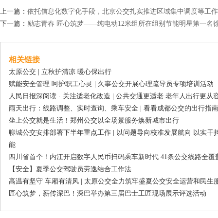
上一篇：
依托信息化数字化手段，北京公交扎实推进区域集中调度等工作
下一篇：
励志青春 匠心筑梦——纯电动12米组所在组别节能明星第一名
相关链接
太原公交 | 立秋护清凉 暖心保出行
赋能安全管理 呵护职工心灵 | 久事公交开展心理疏导员专项培训活动
人民日报深阅读 · 关注适老化改造 | 公共交通更适老 老年人出行更从
雨天出行：线路调整、实时查询、乘车安全 | 看看成都公交的出行指
坐上公交就是生活！郑州公交以全场景服务焕新城市出行
聊城公交安排部署下半年重点工作 | 以问题导向校准发展航向 以实
能
四川省首个！内江开启数字人民币扫码乘车新时代 41条公交线路全覆
【安全】夏季公交驾驶员劳逸结合工作法
高温有坚守 车厢有清风 | 太原公交全力筑牢盛夏公交安全运营和民生
匠心筑梦，薪传深巴！深巴举办第三届巴士工匠现场展示评选活动