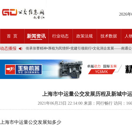
2026
2025市民出行新方案 | 久事公交开通首条需求响应式定制班线
第九届公交都市发展论坛 (深圳)邀请函
新闻资讯
首 页
行业动态
政策法规
技术数据
人
石河子市公交公司荣获全国五一劳动奖状
宜昌公交春节滨江观光定制巴士18日开行！
动态播报
传承张謇精神•厚植为民情怀•党建引领前行•文化润企发展——南通
创新 实践 沟通 | 聚焦「智慧公交」目标 助推公交转型发展——沪
岁月为鉴人民为证，百年北京公交实现历史性跨越！
今日生效！新《安全生产法》处罚条款对照
交通运输部、科学技术部发布关于科技创新驱动加快建设交通强国的
2025市民出行新方案 | 久事公交开通首条需求响应式定制班线
第九届公交都市发展论坛 (深圳)邀请函
石河子市公交公司荣获全国五一劳动奖状
宜昌公交春节滨江观光定制巴士18日开行！
上海市中运量公交发展历程及新城中
传承张謇精神•厚植为民情怀•党建引领前行•文化润企发展——南通
创新 实践 沟通 | 聚焦「智慧公交」目标 助推公交转型发展——沪
2021年06月23日 22:14:00 来源：同行畅行 访问：
16
岁月为鉴人民为证，百年北京公交实现历史性跨越！
今日生效！新《安全生产法》处罚条款对照
交通运输部、科学技术部发布关于科技创新驱动加快建设交通强国的
上海市中运量公交发展知多少