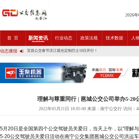
2026
2025市民出行新方案 | 久事公交开通首条需求响应式定制班线
第九届公交都市发展论坛 (深圳)邀请函
新闻资讯
首 页
行业动态
政策法规
技术数据
人
石河子市公交公司荣获全国五一劳动奖状
宜昌公交春节滨江观光定制巴士18日开行！
动态播报
传承张謇精神•厚植为民情怀•党建引领前行•文化润企发展——南通
创新 实践 沟通 | 聚焦「智慧公交」目标 助推公交转型发展——沪
岁月为鉴人民为证，百年北京公交实现历史性跨越！
今日生效！新《安全生产法》处罚条款对照
交通运输部、科学技术部发布关于科技创新驱动加快建设交通强国的
2025市民出行新方案 | 久事公交开通首条需求响应式定制班线
第九届公交都市发展论坛 (深圳)邀请函
石河子市公交公司荣获全国五一劳动奖状
宜昌公交春节滨江观光定制巴士18日开行！
理解与尊重同行 | 邕城公交公司举办5·2
传承张謇精神•厚植为民情怀•党建引领前行•文化润企发展——南通
创新 实践 沟通 | 聚焦「智慧公交」目标 助推公交转型发展——沪
2022年05月21日 18:05:00 来源：南宁公交行 访问：
4
岁月为鉴人民为证，百年北京公交实现历史性跨越！
今日生效！新《安全生产法》处罚条款对照
交通运输部、科学技术部发布关于科技创新驱动加快建设交通强国的
5月20日是全国第四个公交驾驶员关爱日，当天上午，以“理解与
5·20公交驾驶员关爱日活动在南宁公交集团邕城公交公司洪运