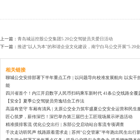
上一篇：
青岛城运控股公交集团5.20公交驾驶员关爱日活动
下一篇：
推进“以人为本”的和谐企业文化建设，南宁白马公交开展“5.20
相关链接
聊城公交安排部署下半年重点工作 | 以问题导向校准发展航向 以实
能
四川省首个！内江开启数字人民币扫码乘车新时代 41条公交线路全覆
【安全】夏季公交驾驶员劳逸结合工作法
高温有坚守 车厢有清风 | 太原公交全力筑牢盛夏公交安全运营和民生
匠心筑梦，薪传深巴！深巴举办第三届巴士工匠现场展示评选活动
精准摸排客流 优化公交出行 | 东部公交启动站台客流专项调查
千次走访听民声 线路跟着需求走 | 苏州“公交管家”半年跑出民生出行