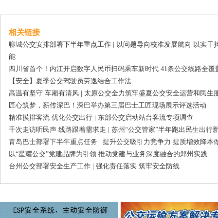
相关链接
聊城公交安排部署下半年重点工作 | 以问题导向校准发展航向 以实
能
四川省首个！内江开启数字人民币扫码乘车新时代 41条公交线路全覆
【安全】夏季公交驾驶员劳逸结合工作法
高温有坚守 车厢有清风 | 太原公交全力筑牢盛夏公交安全运营和民生
匠心筑梦，薪传深巴！深巴举办第三届巴士工匠现场展示评选活动
精准摸排客流 优化公交出行 | 东部公交启动站台客流专项调查
千次走访听民声 线路跟着需求走 | 苏州“公交管家”半年跑出民生出行
青岛巴士部署下半年重点任务 | 提升公交吸引力竞争力 提质增效降本
以“星耀公交”党建品牌为引领 推动党建与业务深度融合的郑州实践
台州公交部署安全生产工作 | 强化责任落实 筑牢安全防线