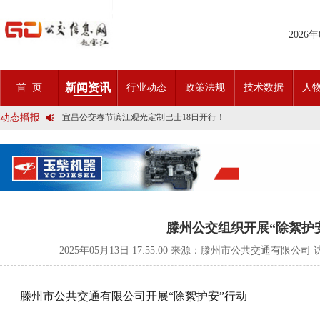
2026
2025市民出行新方案 | 久事公交开通首条需求响应式定制班线
新闻资讯
首 页
行业动态
政策法规
技术数据
人
第九届公交都市发展论坛 (深圳)邀请函
石河子市公交公司荣获全国五一劳动奖状
动态播报
宜昌公交春节滨江观光定制巴士18日开行！
传承张謇精神•厚植为民情怀•党建引领前行•文化润企发展——南通
创新 实践 沟通 | 聚焦「智慧公交」目标 助推公交转型发展——沪
岁月为鉴人民为证，百年北京公交实现历史性跨越！
今日生效！新《安全生产法》处罚条款对照
交通运输部、科学技术部发布关于科技创新驱动加快建设交通强国的
2025市民出行新方案 | 久事公交开通首条需求响应式定制班线
第九届公交都市发展论坛 (深圳)邀请函
石河子市公交公司荣获全国五一劳动奖状
滕州公交组织开展“除絮护
宜昌公交春节滨江观光定制巴士18日开行！
传承张謇精神•厚植为民情怀•党建引领前行•文化润企发展——南通
2025年05月13日 17:55:00 来源：滕州市公共交通有限公司
创新 实践 沟通 | 聚焦「智慧公交」目标 助推公交转型发展——沪
岁月为鉴人民为证，百年北京公交实现历史性跨越！
今日生效！新《安全生产法》处罚条款对照
滕州市公共交通有限公司开展“除絮护安”行动
交通运输部、科学技术部发布关于科技创新驱动加快建设交通强国的