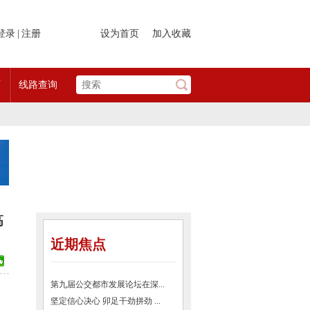
登录
|
注册
设为首页
加入收藏
页
线路查询
高
近期焦点
第九届公交都市发展论坛在深...
坚定信心决心 卯足干劲拼劲 ...