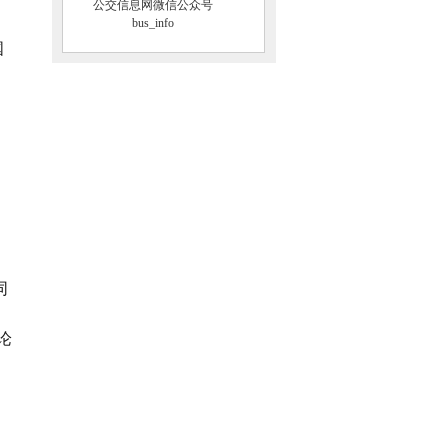
公交信息网微信公众号
、
bus_info
国
同
论