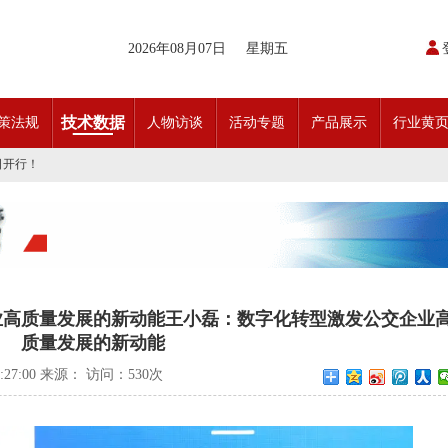
2026年08月07日
星期五
开通首条需求响应式定制班线
技术数据
策法规
人物访谈
活动专题
产品展示
行业黄
请函
动奖状
日开行！
引领前行•文化润企发展——南通公交集团发布全新企业文化理念体系
交」目标 助推公交转型发展——沪苏城市公交企业经验交流会在通顺利召开
实现历史性跨越！
条款对照
科技创新驱动加快建设交通强国的意见
开通首条需求响应式定制班线
请函
动奖状
业高质量发展的新动能王小磊：数字化转型激发公交企业
日开行！
质量发展的新动能
引领前行•文化润企发展——南通公交集团发布全新企业文化理念体系
交」目标 助推公交转型发展——沪苏城市公交企业经验交流会在通顺利召开
0:27:00 来源： 访问：
530次
实现历史性跨越！
条款对照
科技创新驱动加快建设交通强国的意见