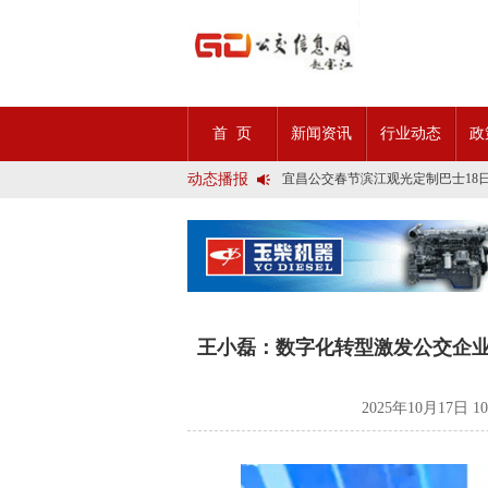
2025市民出行新方案 | 久事公交
首 页
新闻资讯
行业动态
政
第九届公交都市发展论坛 (深圳)邀
石河子市公交公司荣获全国五一劳
动态播报
宜昌公交春节滨江观光定制巴士18
传承张謇精神•厚植为民情怀•党建
创新 实践 沟通 | 聚焦「智慧公
岁月为鉴人民为证，百年北京公交
今日生效！新《安全生产法》处罚
交通运输部、科学技术部发布关于
2025市民出行新方案 | 久事公交
第九届公交都市发展论坛 (深圳)邀
石河子市公交公司荣获全国五一劳
王小磊：数字化转型激发公交企
宜昌公交春节滨江观光定制巴士18
传承张謇精神•厚植为民情怀•党建
创新 实践 沟通 | 聚焦「智慧公
2025年10月17日 1
岁月为鉴人民为证，百年北京公交
今日生效！新《安全生产法》处罚
交通运输部、科学技术部发布关于