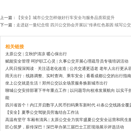
上一篇：
【安全】城市公交怎样做好行车安全与服务品质双提升
下一篇：
走进赵一曼纪念馆 四川公交协会开展以“传承红色基因 续写公
相关链接
太原公交 | 立秋护清凉 暖心保出行
赋能安全管理 呵护职工心灵 | 久事公交开展心理疏导员专项培训活动
人民日报深阅读 · 关注适老化改造 | 公共交通更适老 老年人出行更从
雨天出行：线路调整、实时查询、乘车安全 | 看看成都公交的出行指
坐上公交就是生活！郑州公交以全场景服务焕新城市出行
聊城公交安排部署下半年重点工作 | 以问题导向校准发展航向 以实
能
四川省首个！内江开启数字人民币扫码乘车新时代 41条公交线路全覆
【安全】夏季公交驾驶员劳逸结合工作法
高温有坚守 车厢有清风 | 太原公交全力筑牢盛夏公交安全运营和民生
匠心筑梦，薪传深巴！深巴举办第三届巴士工匠现场展示评选活动