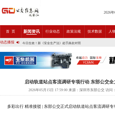
2025市民出行新方案 | 久事公交开通首条需求响应式定制班线
2026
第九届公交都市发展论坛 (深圳)邀请函
石河子市公交公司荣获全国五一劳动奖状
宜昌公交春节滨江观光定制巴士18日开行！
传承张謇精神•厚植为民情怀•党建引领前行•文化润企发展——南通
新闻资讯
首 页
行业动态
政策法规
技术数据
人
创新 实践 沟通 | 聚焦「智慧公交」目标 助推公交转型发展——沪
岁月为鉴人民为证，百年北京公交实现历史性跨越！
动态播报
今日生效！新《安全生产法》处罚条款对照
交通运输部、科学技术部发布关于科技创新驱动加快建设交通强国的
2025市民出行新方案 | 久事公交开通首条需求响应式定制班线
第九届公交都市发展论坛 (深圳)邀请函
石河子市公交公司荣获全国五一劳动奖状
宜昌公交春节滨江观光定制巴士18日开行！
传承张謇精神•厚植为民情怀•党建引领前行•文化润企发展——南通
创新 实践 沟通 | 聚焦「智慧公交」目标 助推公交转型发展——沪
岁月为鉴人民为证，百年北京公交实现历史性跨越！
启动轨道站点客流调研专项行动 东部公交全
今日生效！新《安全生产法》处罚条款对照
交通运输部、科学技术部发布关于科技创新驱动加快建设交通强国的
2026年05月15日 17:59:00 来源：深圳市东部公交 访问
多彩出行 精准接驳 | 东部公交正式启动轨道站点客流调研