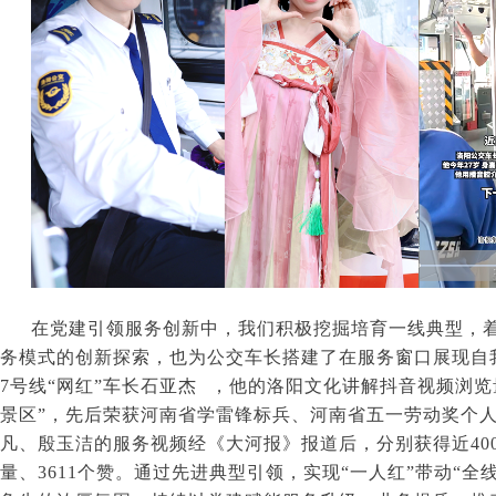
在党建引领服务创新中，我们积极挖掘培育一线典型，
务模式的创新探索，也为公交车长搭建了在服务窗口展现自
7
号线“网红”车长
石亚杰
，他的洛阳文化讲解抖音视频浏览
景区”，先后荣获河南省学雷锋标兵、河南省五一劳动奖个
凡、殷玉洁的服务视频经《大河报》报道后，分别获得近
40
量、
3611
个赞。通过先进典型引领，实现“一人红”带动“全