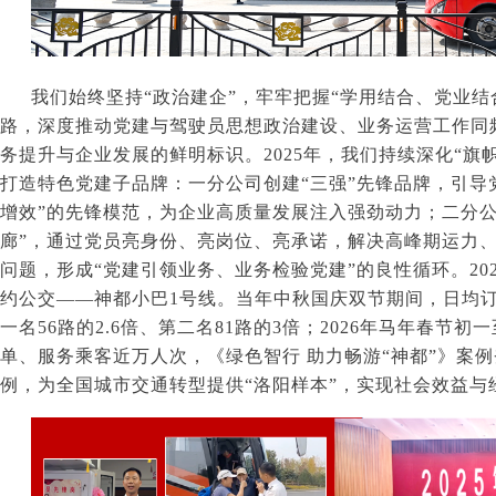
我们始终坚持“政治建企”，牢牢把握“学用结合、党业结
路，深度推动党建与驾驶员思想政治建设、业务运营工作同
务提升与企业发展的鲜明标识。
2025
年，我们持续深化“旗
打造特色党建子品牌：一分公司创建“三强”先锋品牌，引导
增效”的先锋模范，为企业高质量发展注入强劲动力；二分
廊”，通过党员亮身份、亮岗位、亮承诺，解决高峰期运力
问题，形成“党建引领业务、业务检验党建”的良性循环。
20
约公交——神都小巴
1
号线。当年中秋国庆双节期间，日均
一名
56
路的
2.6
倍、第二名
81
路的
3
倍；
2026
年马年春节初一
单、服务乘客近万人次，《绿色智行 助力畅游“神都”》案例
例，为全国城市交通转型提供“洛阳样本”，实现社会效益与