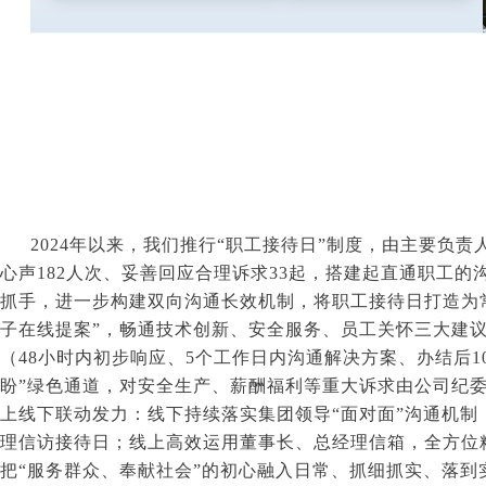
2024
年以来，我们推行“职工接待日”制度，由主要负责
心声
182
人次、妥善回应合理诉求
33
起，搭建起直通职工的
抓手，进一步构建双向沟通长效机制，将职工接待日打造为
子在线提案”，畅通技术创新、安全服务、员工关怀三大建议
（
48
小时内初步响应、
5
个工作日内沟通解决方案、办结后
1
盼”绿色通道，对安全生产、薪酬福利等重大诉求由公司纪
上线下联动发力：线下持续落实集团领导“面对面”沟通机制
理信访接待日；线上高效运用董事长、总经理信箱，全方位
把“服务群众、奉献社会”的初心融入日常、抓细抓实、落到