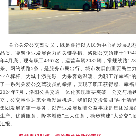
关心关爱公交驾驶员，既是践行以人民为中心的发展思
1954
品质、凝聚企业发展合力的关键举措。洛阳公交始建于
年
4
月底，现有职工
4367
名，运营车辆
2082
辆，常规线路
128
条、网约线路
5
条，是服务市民出行、城市发展的重要民生力
业立标杆、为城市添光彩、为乘客送温暖、为职工谋幸福”
了一系列关爱公交驾驶员的举措，实现了职工获得感、幸福
2024
年
7
月，洛阳公共交通一体化实现重要突破，公交与地
立，公交事业迎来全新发展机遇。我们以交投集团“两个清醒
集团发展的第一要务，以产业发展反哺公益事业是集团发展的
生产、优质服务、降本增效”三大任务，稳步构建“大公交”
汇报。