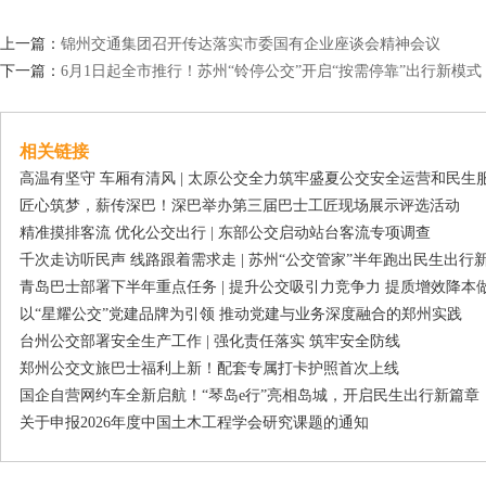
上一篇：
锦州交通集团召开传达落实市委国有企业座谈会精神会议
下一篇：
6月1日起全市推行！苏州“铃停公交”开启“按需停靠”出行新模式
相关链接
高温有坚守 车厢有清风 | 太原公交全力筑牢盛夏公交安全运营和民生
匠心筑梦，薪传深巴！深巴举办第三届巴士工匠现场展示评选活动
精准摸排客流 优化公交出行 | 东部公交启动站台客流专项调查
千次走访听民声 线路跟着需求走 | 苏州“公交管家”半年跑出民生出行
青岛巴士部署下半年重点任务 | 提升公交吸引力竞争力 提质增效降本
以“星耀公交”党建品牌为引领 推动党建与业务深度融合的郑州实践
台州公交部署安全生产工作 | 强化责任落实 筑牢安全防线
郑州公交文旅巴士福利上新！配套专属打卡护照首次上线
国企自营网约车全新启航！“琴岛e行”亮相岛城，开启民生出行新篇章
关于申报2026年度中国土木工程学会研究课题的通知