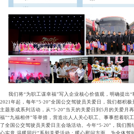
我们将“为职工谋幸福”写入企业核心价值观，明确提出
2021
年起，每年“
5
·
20
”全国公交驾驶员关爱日，我们都积极
主题形成系列活动，从“
5
·
20
”当天的关爱日到
5
月的关爱月再
福”“九福相伴”等举措，营造出人人关心职工、事事想着职
了全国公交驾驶员关爱日主会场活动。今年“
5
·
20
”，我们围
心实意 温暖同行”系列关爱活动：暖心慰问方面，为全体驾驶