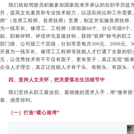
我们鼓励驾驶员积极参加国家批准并承认的在职学历提
升，提高文化素质和专业技术能力，以适应岗位和工作需要
师”（首席工程师、首席技师）竞赛，制定并实施首席技师
为一线车长、修理工、工程师（班组级
68
个、分公司级
9
个
励、职称评聘、评优评先直接挂钩，获得“双师”称号的职工
部门级、公司级三个层级，分别享受每月
500
元、
2000
元、
3
开展为一线车长、修理工工程师等技能人才打通了全新的职
元，让优秀技术骨干不仅有面子、更有里子，真正实现“能者
企业人才理念，真正让技能人才有干头、有盼头、有甜头、
四、坚持人文关怀，把关爱落在生活细节中
我们坚持从职工最迫切、最细微的需求入手，用“微举措
着、感受得到。
（一）打造“暖心港湾”