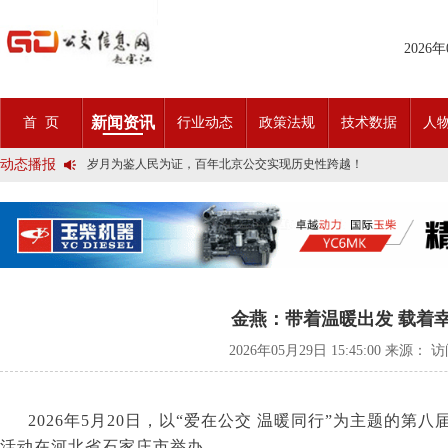
2025市民出行新方案 | 久事公交开通首条需求响应式定制班线
2026
第九届公交都市发展论坛 (深圳)邀请函
石河子市公交公司荣获全国五一劳动奖状
宜昌公交春节滨江观光定制巴士18日开行！
传承张謇精神•厚植为民情怀•党建引领前行•文化润企发展——南通
新闻资讯
首 页
行业动态
政策法规
技术数据
人
创新 实践 沟通 | 聚焦「智慧公交」目标 助推公交转型发展——沪
岁月为鉴人民为证，百年北京公交实现历史性跨越！
动态播报
今日生效！新《安全生产法》处罚条款对照
交通运输部、科学技术部发布关于科技创新驱动加快建设交通强国的
2025市民出行新方案 | 久事公交开通首条需求响应式定制班线
第九届公交都市发展论坛 (深圳)邀请函
石河子市公交公司荣获全国五一劳动奖状
宜昌公交春节滨江观光定制巴士18日开行！
传承张謇精神•厚植为民情怀•党建引领前行•文化润企发展——南通
创新 实践 沟通 | 聚焦「智慧公交」目标 助推公交转型发展——沪
岁月为鉴人民为证，百年北京公交实现历史性跨越！
金燕：带着温暖出发 载着
今日生效！新《安全生产法》处罚条款对照
交通运输部、科学技术部发布关于科技创新驱动加快建设交通强国的
2026年05月29日 15:45:00 来源： 
2026
年
5
月
20
日，以“爱在公交 温暖同行”为主题的第八届
活动在河北省石家庄市举办。