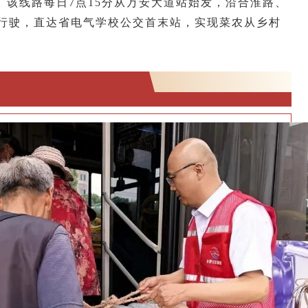
。该线路每日7点15分从万安大道站始发，沿合淮路、
行驶，直达省电气学校公交首末站，实现菜农从乡村