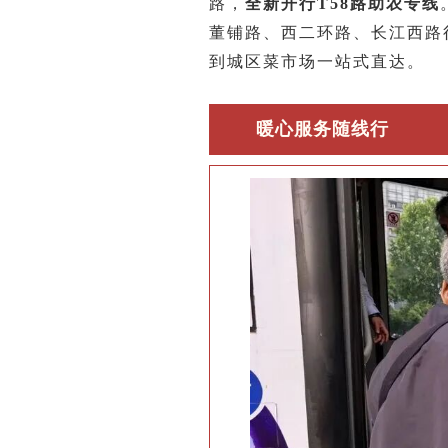
路，
全新开行T58路助农专线
董铺路、西二环路、长江西路
到城区菜市场一站式直达。
暖心服务随线行