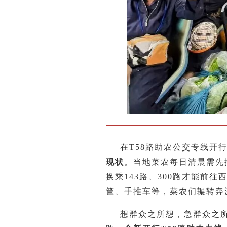
在T58路助农公交专线开
现状
。当地菜农每日清晨需先搭
换乘143路、300路才能前往
筐、手推车等，菜农们辗转奔
想群众之所想，急群众之