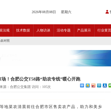
开通首条需求响应式定制班线
2026年08月08日
星期六
请函
动奖状
日开行！
引领前行•文化润企发展——南通公交集团发布全新企业文化理念体系
策法规
技术数据
人物访谈
活动专题
产品展示
行业黄
交」目标 助推公交转型发展——沪苏城市公交企业经验交流会在通顺利召开
实现历史性跨越！
条款对照
科技创新驱动加快建设交通强国的意见
开通首条需求响应式定制班线
请函
动奖状
日开行！
引领前行•文化润企发展——南通公交集团发布全新企业文化理念体系
交」目标 助推公交转型发展——沪苏城市公交企业经验交流会在通顺利召开
实现历史性跨越！
场！合肥公交T58路“助农专线”暖心开跑
条款对照
科技创新驱动加快建设交通强国的意见
7:00 来源：合肥公交集团 访问：
105次
等地菜农清晨前往合肥市区售卖农产品，助力和美乡