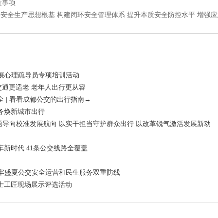
意事项
牢安全生产思想根基 构建闭环安全管理体系 提升本质安全防控水平 增强
开展心理疏导员专项培训活动
共交通更适老 老年人出行更从容
 | 看看成都公交的出行指南→
务焕新城市出行
问题导向校准发展航向 以实干担当守护群众出行 以改革锐气激活发展新动
新时代 41条公交线路全覆盖
力筑牢盛夏公交安全运营和民生服务双重防线
士工匠现场展示评选活动