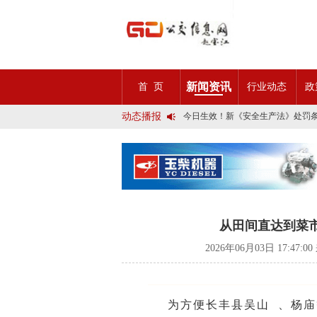
2025市民出行新方案 | 久事公交
第九届公交都市发展论坛 (深圳)邀
石河子市公交公司荣获全国五一劳
宜昌公交春节滨江观光定制巴士18
传承张謇精神•厚植为民情怀•党建
新闻资讯
首 页
行业动态
政
创新 实践 沟通 | 聚焦「智慧公
岁月为鉴人民为证，百年北京公交
动态播报
今日生效！新《安全生产法》处罚
交通运输部、科学技术部发布关于
2025市民出行新方案 | 久事公交
第九届公交都市发展论坛 (深圳)邀
石河子市公交公司荣获全国五一劳
宜昌公交春节滨江观光定制巴士18
传承张謇精神•厚植为民情怀•党建
创新 实践 沟通 | 聚焦「智慧公
岁月为鉴人民为证，百年北京公交
从田间直达到菜市
今日生效！新《安全生产法》处罚
交通运输部、科学技术部发布关于
2026年06月03日 17:4
为方便长丰县
吴山
、杨庙