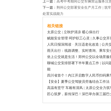
上一篇：
高考中考期间公交车辆营运服务注
下一篇：
荆州公交部署安全生产月工作 | 筑
处置实战能力
相关链接
太原公交 | 立秋护清凉 暖心保出行
赋能安全管理 呵护职工心灵 | 久事公交
人民日报深阅读 · 关注适老化改造 | 公
雨天出行：线路调整、实时查询、乘车安全
坐上公交就是生活！郑州公交以全场景服
聊城公交安排部署下半年重点工作 | 以
能
四川省首个！内江开启数字人民币扫码乘车
【安全】夏季公交驾驶员劳逸结合工作法
高温有坚守 车厢有清风 | 太原公交全
匠心筑梦，薪传深巴！深巴举办第三届巴