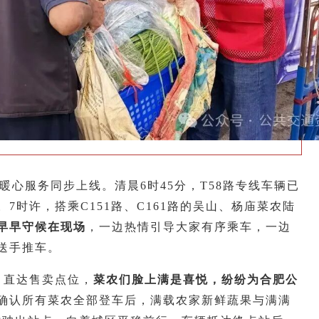
暖心服务同步上线。清晨6时45分，T58路专线车辆已
7时许，搭乘C151路、C161路的吴山、杨庙菜农陆
早早守候在现场
，一边热情引导大家有序乘车，一边
送手推车。
、直达售卖点位，
菜农们脸上满是喜悦，纷纷为合肥公
确认所有菜农全部登车后，满载农家新鲜蔬果与满满