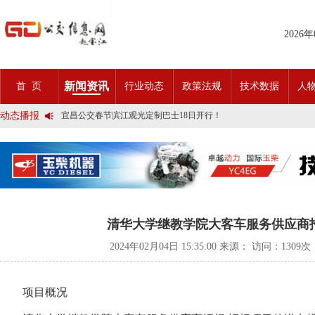
2026
2025市民出行新方案 | 久事公交开通首条需求响应式定制班线
新闻资讯
首 页
行业动态
政策法规
技术数据
人
第九届公交都市发展论坛 (深圳)邀请函
石河子市公交公司荣获全国五一劳动奖状
动态播报
宜昌公交春节滨江观光定制巴士18日开行！
传承张謇精神•厚植为民情怀•党建引领前行•文化润企发展——南通
创新 实践 沟通 | 聚焦「智慧公交」目标 助推公交转型发展——沪
岁月为鉴人民为证，百年北京公交实现历史性跨越！
今日生效！新《安全生产法》处罚条款对照
交通运输部、科学技术部发布关于科技创新驱动加快建设交通强国的
2025市民出行新方案 | 久事公交开通首条需求响应式定制班线
第九届公交都市发展论坛 (深圳)邀请函
石河子市公交公司荣获全国五一劳动奖状
清华大学继教学院大客车服务供应商
宜昌公交春节滨江观光定制巴士18日开行！
传承张謇精神•厚植为民情怀•党建引领前行•文化润企发展——南通
2024年02月04日 15:35:00 来源： 访问：
1309次
创新 实践 沟通 | 聚焦「智慧公交」目标 助推公交转型发展——沪
岁月为鉴人民为证，百年北京公交实现历史性跨越！
今日生效！新《安全生产法》处罚条款对照
项目概况
交通运输部、科学技术部发布关于科技创新驱动加快建设交通强国的