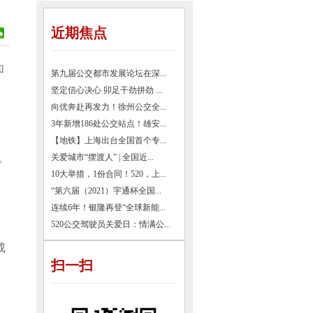
近期焦点
加
第九届公交都市发展论坛在深...
坚定信心决心 卯足干劲拼劲 ...
向优奔赴再发力！徐州公交全...
3年新增186处公交站点！雄安...
【地铁】上海出台全国首个专...
。
关爱城市“摆渡人” | 全国近...
10大举措，1份合同！520，上...
“第六届（2021）宇通杯全国...
连续6年！银隆再登“全球新能...
520公交驾驶员关爱日：情满公...
成
扫一扫