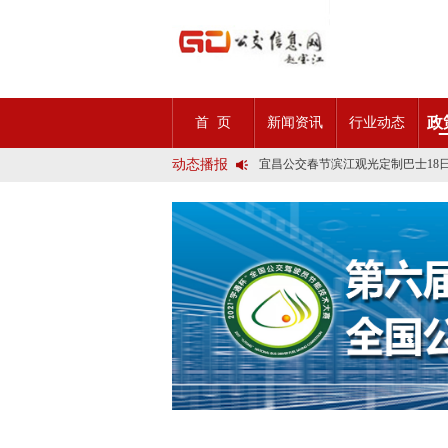
2025市民出行新方案 | 久事公交
政
首 页
新闻资讯
行业动态
第九届公交都市发展论坛 (深圳)邀
石河子市公交公司荣获全国五一劳
动态播报
宜昌公交春节滨江观光定制巴士18
传承张謇精神•厚植为民情怀•党建
创新 实践 沟通 | 聚焦「智慧公
岁月为鉴人民为证，百年北京公交
今日生效！新《安全生产法》处罚
交通运输部、科学技术部发布关于
2025市民出行新方案 | 久事公交
第九届公交都市发展论坛 (深圳)邀
石河子市公交公司荣获全国五一劳
宜昌公交春节滨江观光定制巴士18
传承张謇精神•厚植为民情怀•党建
创新 实践 沟通 | 聚焦「智慧公
岁月为鉴人民为证，百年北京公交
今日生效！新《安全生产法》处罚
交通运输部、科学技术部发布关于