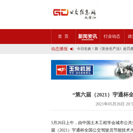
2025市民出行新方案 | 久事公交
第九届公交都市发展论坛 (深圳)邀
石河子市公交公司荣获全国五一劳
宜昌公交春节滨江观光定制巴士18
传承张謇精神•厚植为民情怀•党建
新闻资讯
首 页
行业动态
政
创新 实践 沟通 | 聚焦「智慧公
岁月为鉴人民为证，百年北京公交
动态播报
今日生效！新《安全生产法》处罚
交通运输部、科学技术部发布关于
2025市民出行新方案 | 久事公交
第九届公交都市发展论坛 (深圳)邀
石河子市公交公司荣获全国五一劳
宜昌公交春节滨江观光定制巴士18
传承张謇精神•厚植为民情怀•党建
创新 实践 沟通 | 聚焦「智慧公
岁月为鉴人民为证，百年北京公交
“第六届（2021）宇通
今日生效！新《安全生产法》处罚
交通运输部、科学技术部发布关于
2021年05月26日 20
5月26日上午，由中国土木工程学会城市公
届（2021）宇通杯全国公交驾驶员节能技