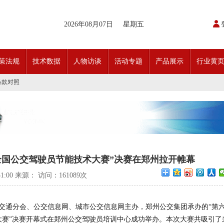
开通首条需求响应式定制班线
2026年08月07日
星期五
请函
动奖状
日开行！
引领前行•文化润企发展——南通公交集团发布全新企业文化理念体系
策法规
技术数据
人物访谈
活动专题
产品展示
行业黄
交」目标 助推公交转型发展——沪苏城市公交企业经验交流会在通顺利召开
实现历史性跨越！
条款对照
科技创新驱动加快建设交通强国的意见
开通首条需求响应式定制班线
请函
动奖状
日开行！
引领前行•文化润企发展——南通公交集团发布全新企业文化理念体系
交」目标 助推公交转型发展——沪苏城市公交企业经验交流会在通顺利召开
实现历史性跨越！
杯全国公交驾驶员节能技术大赛”决赛在郑州拉开帷幕
条款对照
科技创新驱动加快建设交通强国的意见
:51:00 来源： 访问：
161089次
共交通分会、公交信息网、城市公交信息网主办，郑州公交集团承办的“第
术大赛”决赛开幕式在郑州公交驾驶员培训中心成功举办。本次大赛共吸引了