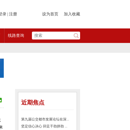
登录
|
注册
设为首页
加入收藏
页
线路查询
近期焦点
第九届公交都市发展论坛在深...
六
坚定信心决心 卯足干劲拼劲 ...
来