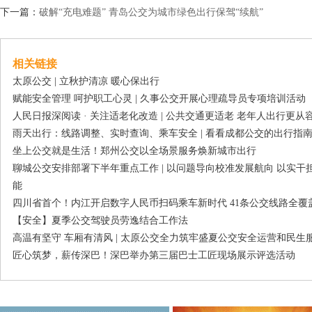
下一篇：
破解“充电难题” 青岛公交为城市绿色出行保驾“续航”
相关链接
太原公交 | 立秋护清凉 暖心保出行
赋能安全管理 呵护职工心灵 | 久事公交开展心理疏导员专项培训活动
人民日报深阅读 · 关注适老化改造 | 公共交通更适老 老年人出行更从
雨天出行：线路调整、实时查询、乘车安全 | 看看成都公交的出行指
坐上公交就是生活！郑州公交以全场景服务焕新城市出行
聊城公交安排部署下半年重点工作 | 以问题导向校准发展航向 以实
能
四川省首个！内江开启数字人民币扫码乘车新时代 41条公交线路全覆
【安全】夏季公交驾驶员劳逸结合工作法
高温有坚守 车厢有清风 | 太原公交全力筑牢盛夏公交安全运营和民生
匠心筑梦，薪传深巴！深巴举办第三届巴士工匠现场展示评选活动