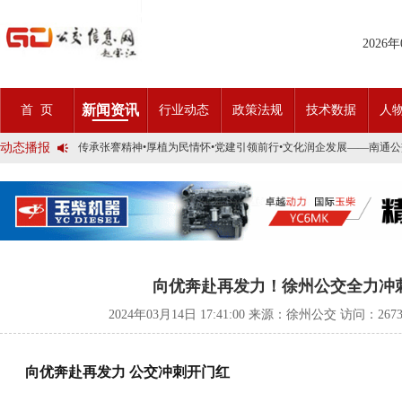
2026
2025市民出行新方案 | 久事公交开通首条需求响应式定制班线
第九届公交都市发展论坛 (深圳)邀请函
石河子市公交公司荣获全国五一劳动奖状
新闻资讯
首 页
行业动态
政策法规
技术数据
人
宜昌公交春节滨江观光定制巴士18日开行！
传承张謇精神•厚植为民情怀•党建引领前行•文化润企发展——南通
动态播报
创新 实践 沟通 | 聚焦「智慧公交」目标 助推公交转型发展——沪
岁月为鉴人民为证，百年北京公交实现历史性跨越！
今日生效！新《安全生产法》处罚条款对照
交通运输部、科学技术部发布关于科技创新驱动加快建设交通强国的
2025市民出行新方案 | 久事公交开通首条需求响应式定制班线
第九届公交都市发展论坛 (深圳)邀请函
石河子市公交公司荣获全国五一劳动奖状
宜昌公交春节滨江观光定制巴士18日开行！
传承张謇精神•厚植为民情怀•党建引领前行•文化润企发展——南通
向优奔赴再发力！徐州公交全力冲刺
创新 实践 沟通 | 聚焦「智慧公交」目标 助推公交转型发展——沪
岁月为鉴人民为证，百年北京公交实现历史性跨越！
2024年03月14日 17:41:00 来源：徐州公交 访问：
267
今日生效！新《安全生产法》处罚条款对照
交通运输部、科学技术部发布关于科技创新驱动加快建设交通强国的
向优奔赴再发力 公交冲刺开门红