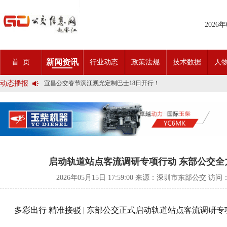
2026
2025市民出行新方案 | 久事公交开通首条需求响应式定制班线
第九届公交都市发展论坛 (深圳)邀请函
新闻资讯
首 页
行业动态
政策法规
技术数据
人
石河子市公交公司荣获全国五一劳动奖状
宜昌公交春节滨江观光定制巴士18日开行！
动态播报
传承张謇精神•厚植为民情怀•党建引领前行•文化润企发展——南通
创新 实践 沟通 | 聚焦「智慧公交」目标 助推公交转型发展——沪
岁月为鉴人民为证，百年北京公交实现历史性跨越！
今日生效！新《安全生产法》处罚条款对照
交通运输部、科学技术部发布关于科技创新驱动加快建设交通强国的
2025市民出行新方案 | 久事公交开通首条需求响应式定制班线
第九届公交都市发展论坛 (深圳)邀请函
石河子市公交公司荣获全国五一劳动奖状
宜昌公交春节滨江观光定制巴士18日开行！
启动轨道站点客流调研专项行动 东部公交全
传承张謇精神•厚植为民情怀•党建引领前行•文化润企发展——南通
创新 实践 沟通 | 聚焦「智慧公交」目标 助推公交转型发展——沪
2026年05月15日 17:59:00 来源：深圳市东部公交 访问
岁月为鉴人民为证，百年北京公交实现历史性跨越！
今日生效！新《安全生产法》处罚条款对照
交通运输部、科学技术部发布关于科技创新驱动加快建设交通强国的
多彩出行 精准接驳 | 东部公交正式启动轨道站点客流调研