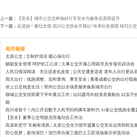
上一篇：
【安全】城市公交怎样做好行车安全与服务品质双提升
下一篇：
走进赵一曼纪念馆 四川公交协会开展以“传承红色基因 续写公
相关链接
太原公交 | 立秋护清凉 暖心保出行
赋能安全管理 呵护职工心灵 | 久事公交开展心理疏导员专项培训活动
人民日报深阅读 · 关注适老化改造 | 公共交通更适老 老年人出行更从
雨天出行：线路调整、实时查询、乘车安全 | 看看成都公交的出行指
坐上公交就是生活！郑州公交以全场景服务焕新城市出行
聊城公交安排部署下半年重点工作 | 以问题导向校准发展航向 以实
能
四川省首个！内江开启数字人民币扫码乘车新时代 41条公交线路全覆
【安全】夏季公交驾驶员劳逸结合工作法
高温有坚守 车厢有清风 | 太原公交全力筑牢盛夏公交安全运营和民生
匠心筑梦，薪传深巴！深巴举办第三届巴士工匠现场展示评选活动