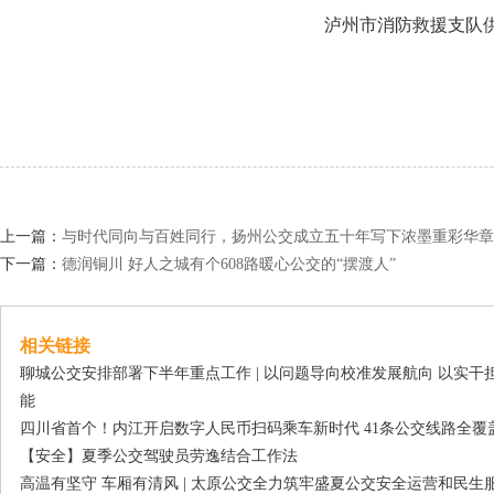
泸州市消防救援支队
责编：
上一篇：
与时代同向与百姓同行，扬州公交成立五十年写下浓墨重彩华章
下一篇：
德润铜川 好人之城有个608路暖心公交的“摆渡人”
相关链接
聊城公交安排部署下半年重点工作 | 以问题导向校准发展航向 以实
能
四川省首个！内江开启数字人民币扫码乘车新时代 41条公交线路全覆
【安全】夏季公交驾驶员劳逸结合工作法
高温有坚守 车厢有清风 | 太原公交全力筑牢盛夏公交安全运营和民生