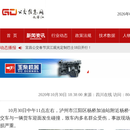
2026
2025市民出行新方案 | 久事公交开通首条需求响应式定制班线
新闻资讯
首 页
行业动态
政策法规
技术数据
人
第九届公交都市发展论坛 (深圳)邀请函
石河子市公交公司荣获全国五一劳动奖状
动态播报
宜昌公交春节滨江观光定制巴士18日开行！
传承张謇精神•厚植为民情怀•党建引领前行•文化润企发展——南通
创新 实践 沟通 | 聚焦「智慧公交」目标 助推公交转型发展——沪
岁月为鉴人民为证，百年北京公交实现历史性跨越！
今日生效！新《安全生产法》处罚条款对照
交通运输部、科学技术部发布关于科技创新驱动加快建设交通强国的
2025市民出行新方案 | 久事公交开通首条需求响应式定制班线
第九届公交都市发展论坛 (深圳)邀请函
石河子市公交公司荣获全国五一劳动奖状
宜昌公交春节滨江观光定制巴士18日开行！
2020年10月30日 18:38:00 来源：四川在线 访问：
8
传承张謇精神•厚植为民情怀•党建引领前行•文化润企发展——南通
创新 实践 沟通 | 聚焦「智慧公交」目标 助推公交转型发展——沪
10月30日中午11点左右，泸州市江阳区杨桥加油站附近杨
岁月为鉴人民为证，百年北京公交实现历史性跨越！
今日生效！新《安全生产法》处罚条款对照
交车与一辆货车迎面发生碰撞，致车内多名群众受伤，事故现场
交通运输部、科学技术部发布关于科技创新驱动加快建设交通强国的
损严重。